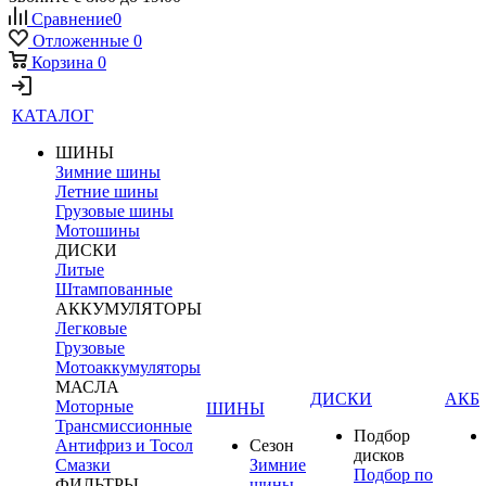
Сравнение
0
Отложенные
0
Корзина
0
КАТАЛОГ
ШИНЫ
Зимние шины
Летние шины
Грузовые шины
Мотошины
ДИСКИ
Литые
Штампованные
АККУМУЛЯТОРЫ
Легковые
Грузовые
Мотоаккумуляторы
МАСЛА
ДИСКИ
АКБ
Моторные
ШИНЫ
Трансмиссионные
Подбор
Антифриз и Тосол
Сезон
дисков
Смазки
Зимние
Подбор по
ФИЛЬТРЫ
шины