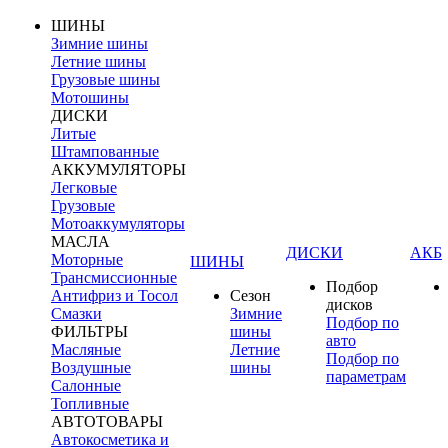
ШИНЫ
Зимние шины
Летние шины
Грузовые шины
Мотошины
ДИСКИ
Литые
Штампованные
АККУМУЛЯТОРЫ
Легковые
Грузовые
Мотоаккумуляторы
МАСЛА
ДИСКИ
АКБ
Моторные
ШИНЫ
Трансмиссионные
Подбор
Антифриз и Тосол
Сезон
дисков
Смазки
Зимние
Подбор по
ФИЛЬТРЫ
шины
авто
Масляные
Летние
Подбор по
Воздушные
шины
параметрам
Салонные
Топливные
АВТОТОВАРЫ
Автокосметика и