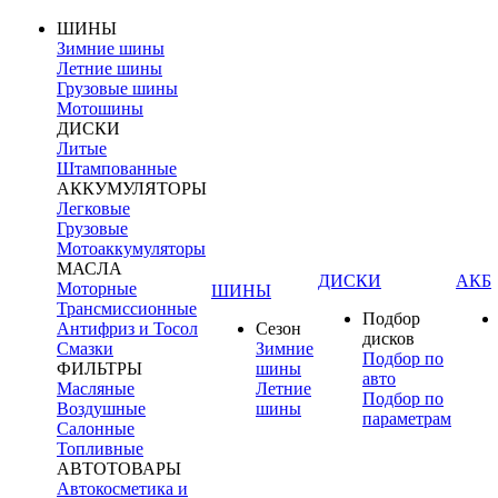
ШИНЫ
Зимние шины
Летние шины
Грузовые шины
Мотошины
ДИСКИ
Литые
Штампованные
АККУМУЛЯТОРЫ
Легковые
Грузовые
Мотоаккумуляторы
МАСЛА
ДИСКИ
АКБ
Моторные
ШИНЫ
Трансмиссионные
Подбор
Антифриз и Тосол
Сезон
дисков
Смазки
Зимние
Подбор по
ФИЛЬТРЫ
шины
авто
Масляные
Летние
Подбор по
Воздушные
шины
параметрам
Салонные
Топливные
АВТОТОВАРЫ
Автокосметика и