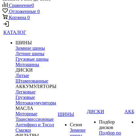
Сравнение
0
Отложенные
0
Корзина
0
КАТАЛОГ
ШИНЫ
Зимние шины
Летние шины
Грузовые шины
Мотошины
ДИСКИ
Литые
Штампованные
АККУМУЛЯТОРЫ
Легковые
Грузовые
Мотоаккумуляторы
МАСЛА
ДИСКИ
АКБ
Моторные
ШИНЫ
Трансмиссионные
Подбор
Антифриз и Тосол
Сезон
дисков
Смазки
Зимние
Подбор по
ФИЛЬТРЫ
шины