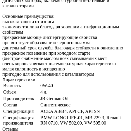
дизельных моторах, включая с турбонагнетателями и
катализаторами.
Основные преимущества:
высокая защита от износа
экономия топлива благодаря хорошим антифрикционным
свойствам
прекрасные моюще-диспергирующие свойства
препятствует образованию черного шламма
длительный срок службы благодаря стойкости к окислению
прекрасное поведение при холодном старте
(быстрое снабжение маслом всех смазываемых мест
очень хорошая вязкостно-температурная характеристика
малая склонность к испарению
пригодно для использования с катализатором
Характеристики
Вязкость
0W-40
Объем
4 л.
Производитель
JB German Oil
Состав
Синтетическое
Спецификация
ACEA A3/B4, API CF, API SN
Спецификация
BMW LONGLIFE-01, MB 229.3, Renault
производителя
RN 0710, VW 502.00, VW 505.00
Отзывы