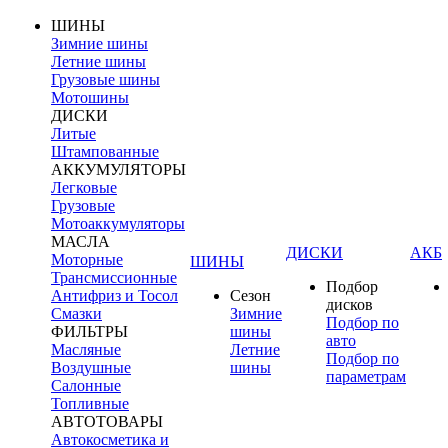
ШИНЫ
Зимние шины
Летние шины
Грузовые шины
Мотошины
ДИСКИ
Литые
Штампованные
АККУМУЛЯТОРЫ
Легковые
Грузовые
Мотоаккумуляторы
МАСЛА
ДИСКИ
АКБ
Моторные
ШИНЫ
Трансмиссионные
Подбор
Антифриз и Тосол
Сезон
дисков
Смазки
Зимние
Подбор по
ФИЛЬТРЫ
шины
авто
Масляные
Летние
Подбор по
Воздушные
шины
параметрам
Салонные
Топливные
АВТОТОВАРЫ
Автокосметика и