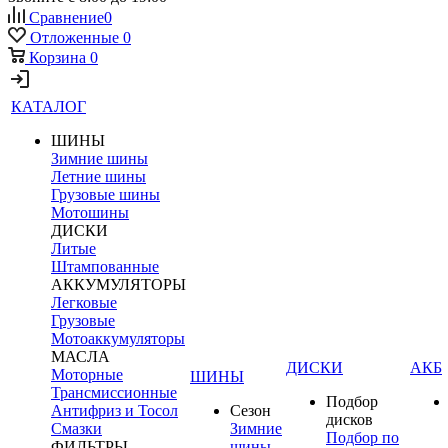
Сравнение
0
Отложенные
0
Корзина
0
КАТАЛОГ
ШИНЫ
Зимние шины
Летние шины
Грузовые шины
Мотошины
ДИСКИ
Литые
Штампованные
АККУМУЛЯТОРЫ
Легковые
Грузовые
Мотоаккумуляторы
МАСЛА
ДИСКИ
АКБ
Моторные
ШИНЫ
Трансмиссионные
Подбор
Антифриз и Тосол
Сезон
дисков
Смазки
Зимние
Подбор по
ФИЛЬТРЫ
шины