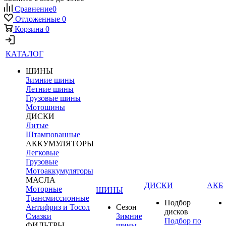
Сравнение
0
Отложенные
0
Корзина
0
КАТАЛОГ
ШИНЫ
Зимние шины
Летние шины
Грузовые шины
Мотошины
ДИСКИ
Литые
Штампованные
АККУМУЛЯТОРЫ
Легковые
Грузовые
Мотоаккумуляторы
МАСЛА
ДИСКИ
АКБ
Моторные
ШИНЫ
Трансмиссионные
Подбор
Антифриз и Тосол
Сезон
дисков
Смазки
Зимние
Подбор по
ФИЛЬТРЫ
шины