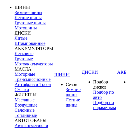
ШИНЫ
Зимние шины
Летние шины
Грузовые шины
Мотошины
ДИСКИ
Литые
Штампованные
АККУМУЛЯТОРЫ
Легковые
Грузовые
Мотоаккумуляторы
МАСЛА
ДИСКИ
АКБ
Моторные
ШИНЫ
Трансмиссионные
Подбор
Антифриз и Тосол
Сезон
дисков
Смазки
Зимние
Подбор по
ФИЛЬТРЫ
шины
авто
Масляные
Летние
Подбор по
Воздушные
шины
параметрам
Салонные
Топливные
АВТОТОВАРЫ
Автокосметика и