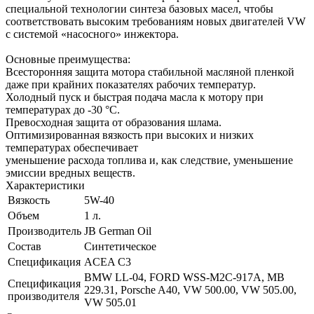
специальной технологии синтеза базовых масел, чтобы
соответствовать высоким требованиям новых двигателей VW
с системой «насосного» инжектора.
Основные преимущества:
Всесторонняя защита мотора стабильной масляной пленкой
даже при крайних показателях рабочих температур.
Холодный пуск и быстрая подача масла к мотору при
температурах до -30 °C.
Превосходная защита от образования шлама.
Оптимизированная вязкость при высоких и низких
температурах обеспечивает
уменьшение расхода топлива и, как следствие, уменьшение
эмиссии вредных веществ.
Характеристики
Вязкость
5W-40
Объем
1 л.
Производитель
JB German Oil
Состав
Синтетическое
Спецификация
ACEA C3
BMW LL-04, FORD WSS-M2C-917A, MB
Спецификация
229.31, Porsche A40, VW 500.00, VW 505.00,
производителя
VW 505.01