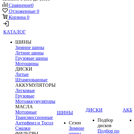
Сравнение
0
Отложенные
0
Корзина
0
КАТАЛОГ
ШИНЫ
Зимние шины
Летние шины
Грузовые шины
Мотошины
ДИСКИ
Литые
Штампованные
АККУМУЛЯТОРЫ
Легковые
Грузовые
Мотоаккумуляторы
МАСЛА
ДИСКИ
АКБ
Моторные
ШИНЫ
Трансмиссионные
Подбор
Антифриз и Тосол
Сезон
дисков
Смазки
Зимние
Подбор по
ФИЛЬТРЫ
шины