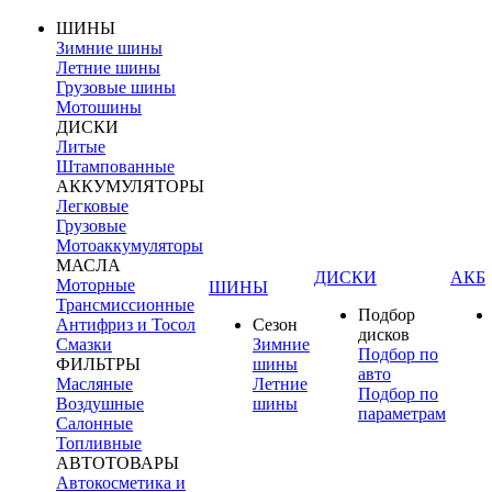
ШИНЫ
Зимние шины
Летние шины
Грузовые шины
Мотошины
ДИСКИ
Литые
Штампованные
АККУМУЛЯТОРЫ
Легковые
Грузовые
Мотоаккумуляторы
МАСЛА
ДИСКИ
АКБ
Моторные
ШИНЫ
Трансмиссионные
Подбор
Антифриз и Тосол
Сезон
дисков
Смазки
Зимние
Подбор по
ФИЛЬТРЫ
шины
авто
Масляные
Летние
Подбор по
Воздушные
шины
параметрам
Салонные
Топливные
АВТОТОВАРЫ
Автокосметика и