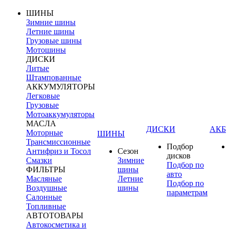
ШИНЫ
Зимние шины
Летние шины
Грузовые шины
Мотошины
ДИСКИ
Литые
Штампованные
АККУМУЛЯТОРЫ
Легковые
Грузовые
Мотоаккумуляторы
МАСЛА
ДИСКИ
АКБ
Моторные
ШИНЫ
Трансмиссионные
Подбор
Антифриз и Тосол
Сезон
дисков
Смазки
Зимние
Подбор по
ФИЛЬТРЫ
шины
авто
Масляные
Летние
Подбор по
Воздушные
шины
параметрам
Салонные
Топливные
АВТОТОВАРЫ
Автокосметика и