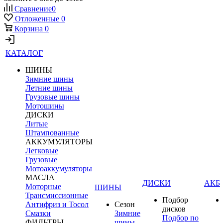
Сравнение
0
Отложенные
0
Корзина
0
КАТАЛОГ
ШИНЫ
Зимние шины
Летние шины
Грузовые шины
Мотошины
ДИСКИ
Литые
Штампованные
АККУМУЛЯТОРЫ
Легковые
Грузовые
Мотоаккумуляторы
МАСЛА
ДИСКИ
АКБ
Моторные
ШИНЫ
Трансмиссионные
Подбор
Антифриз и Тосол
Сезон
дисков
Смазки
Зимние
Подбор по
ФИЛЬТРЫ
шины