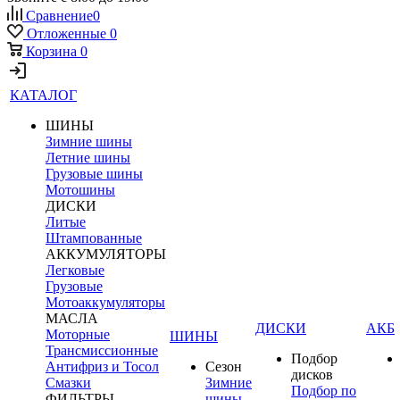
Сравнение
0
Отложенные
0
Корзина
0
КАТАЛОГ
ШИНЫ
Зимние шины
Летние шины
Грузовые шины
Мотошины
ДИСКИ
Литые
Штампованные
АККУМУЛЯТОРЫ
Легковые
Грузовые
Мотоаккумуляторы
МАСЛА
ДИСКИ
АКБ
Моторные
ШИНЫ
Трансмиссионные
Подбор
Антифриз и Тосол
Сезон
дисков
Смазки
Зимние
Подбор по
ФИЛЬТРЫ
шины