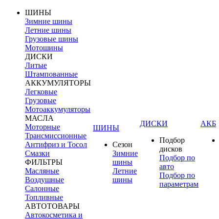
ШИНЫ
Зимние шины
Летние шины
Грузовые шины
Мотошины
ДИСКИ
Литые
Штампованные
АККУМУЛЯТОРЫ
Легковые
Грузовые
Мотоаккумуляторы
МАСЛА
ДИСКИ
АКБ
Моторные
ШИНЫ
Трансмиссионные
Подбор
Антифриз и Тосол
Сезон
дисков
Смазки
Зимние
Подбор по
ФИЛЬТРЫ
шины
авто
Масляные
Летние
Подбор по
Воздушные
шины
параметрам
Салонные
Топливные
АВТОТОВАРЫ
Автокосметика и