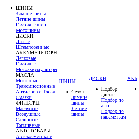
ШИНЫ
Зимние шины
Летние шины
Грузовые шины
Мотошины
ДИСКИ
Литые
Штампованные
АККУМУЛЯТОРЫ
Легковые
Грузовые
Мотоаккумуляторы
МАСЛА
ДИСКИ
АКБ
Моторные
ШИНЫ
Трансмиссионные
Подбор
Антифриз и Тосол
Сезон
дисков
Смазки
Зимние
Подбор по
ФИЛЬТРЫ
шины
авто
Масляные
Летние
Подбор по
Воздушные
шины
параметрам
Салонные
Топливные
АВТОТОВАРЫ
Автокосметика и