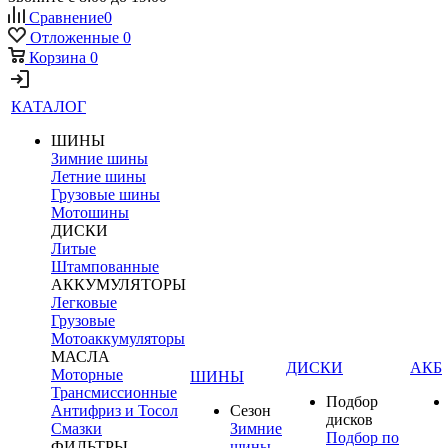
Сравнение
0
Отложенные
0
Корзина
0
КАТАЛОГ
ШИНЫ
Зимние шины
Летние шины
Грузовые шины
Мотошины
ДИСКИ
Литые
Штампованные
АККУМУЛЯТОРЫ
Легковые
Грузовые
Мотоаккумуляторы
МАСЛА
ДИСКИ
АКБ
Моторные
ШИНЫ
Трансмиссионные
Подбор
Антифриз и Тосол
Сезон
дисков
Смазки
Зимние
Подбор по
ФИЛЬТРЫ
шины