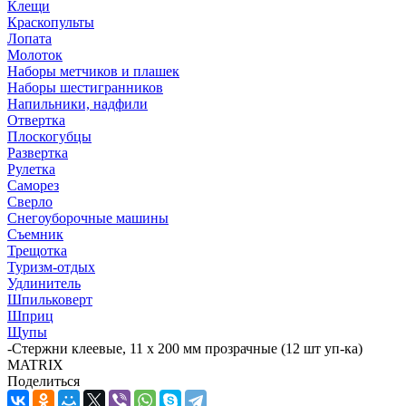
Клещи
Краскопульты
Лопата
Молоток
Наборы метчиков и плашек
Наборы шестигранников
Напильники, надфили
Отвертка
Плоскогубцы
Развертка
Рулетка
Саморез
Сверло
Снегоуборочные машины
Съемник
Трещотка
Туризм-отдых
Удлинитель
Шпильковерт
Шприц
Щупы
-
Стержни клеевые, 11 x 200 мм прозрачные (12 шт уп-ка)
MATRIX
Поделиться