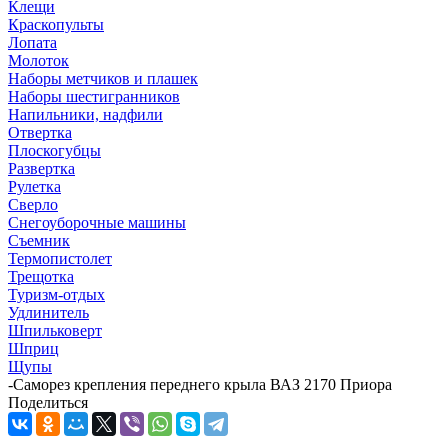
Клещи
Краскопульты
Лопата
Молоток
Наборы метчиков и плашек
Наборы шестигранников
Напильники, надфили
Отвертка
Плоскогубцы
Развертка
Рулетка
Сверло
Снегоуборочные машины
Съемник
Термопистолет
Трещотка
Туризм-отдых
Удлинитель
Шпильковерт
Шприц
Щупы
-
Саморез крепления переднего крыла ВАЗ 2170 Приора
Поделиться