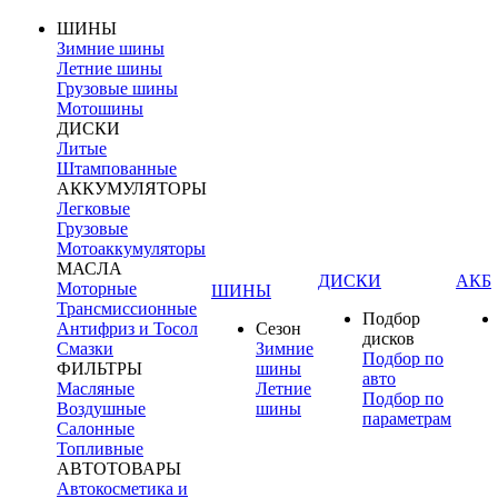
ШИНЫ
Зимние шины
Летние шины
Грузовые шины
Мотошины
ДИСКИ
Литые
Штампованные
АККУМУЛЯТОРЫ
Легковые
Грузовые
Мотоаккумуляторы
МАСЛА
ДИСКИ
АКБ
Моторные
ШИНЫ
Трансмиссионные
Подбор
Антифриз и Тосол
Сезон
дисков
Смазки
Зимние
Подбор по
ФИЛЬТРЫ
шины
авто
Масляные
Летние
Подбор по
Воздушные
шины
параметрам
Салонные
Топливные
АВТОТОВАРЫ
Автокосметика и