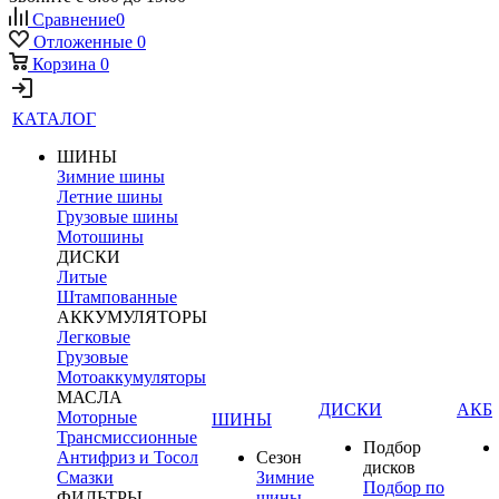
Сравнение
0
Отложенные
0
Корзина
0
КАТАЛОГ
ШИНЫ
Зимние шины
Летние шины
Грузовые шины
Мотошины
ДИСКИ
Литые
Штампованные
АККУМУЛЯТОРЫ
Легковые
Грузовые
Мотоаккумуляторы
МАСЛА
ДИСКИ
АКБ
Моторные
ШИНЫ
Трансмиссионные
Подбор
Антифриз и Тосол
Сезон
дисков
Смазки
Зимние
Подбор по
ФИЛЬТРЫ
шины