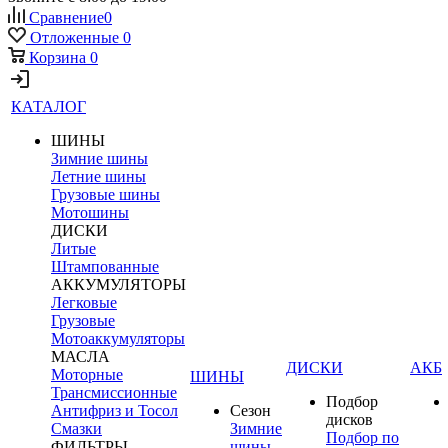
Сравнение
0
Отложенные
0
Корзина
0
КАТАЛОГ
ШИНЫ
Зимние шины
Летние шины
Грузовые шины
Мотошины
ДИСКИ
Литые
Штампованные
АККУМУЛЯТОРЫ
Легковые
Грузовые
Мотоаккумуляторы
МАСЛА
ДИСКИ
АКБ
Моторные
ШИНЫ
Трансмиссионные
Подбор
Антифриз и Тосол
Сезон
дисков
Смазки
Зимние
Подбор по
ФИЛЬТРЫ
шины