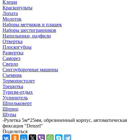
Клещи
Краскопульты
Лопата
Молоток
Наборы метчиков и плашек
Наборы шестигранников
Напильники, надфили
Отвертка
Плоскогубцы
Развертка
Саморез
Сверло
Снегоуборочные машины
Съемник
Термопистолет
Трещотка
Туризм-отдых
Удлинитель
Шпильковерт
Шприц
Щупы
-
Рулетка 5м*25мм, обрезиненный корпус, автоматическая
фиксация "Denzel"
Поделиться