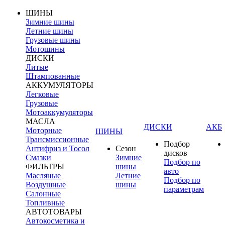
ШИНЫ
Зимние шины
Летние шины
Грузовые шины
Мотошины
ДИСКИ
Литые
Штампованные
АККУМУЛЯТОРЫ
Легковые
Грузовые
Мотоаккумуляторы
МАСЛА
ДИСКИ
АКБ
Моторные
ШИНЫ
Трансмиссионные
Подбор
Антифриз и Тосол
Сезон
дисков
Смазки
Зимние
Подбор по
ФИЛЬТРЫ
шины
авто
Масляные
Летние
Подбор по
Воздушные
шины
параметрам
Салонные
Топливные
АВТОТОВАРЫ
Автокосметика и