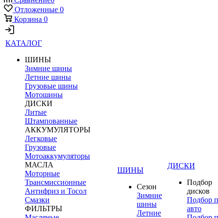
Отложенные
0
Корзина
0
КАТАЛОГ
ШИНЫ
Зимние шины
Летние шины
Грузовые шины
Мотошины
ДИСКИ
Литые
Штампованные
АККУМУЛЯТОРЫ
Легковые
Грузовые
Мотоаккумуляторы
МАСЛА
ДИСКИ
ШИНЫ
Моторные
Трансмиссионные
Подбор
Сезон
Антифриз и Тосол
дисков
Зимние
Смазки
Подбор 
шины
ФИЛЬТРЫ
авто
Летние
Масляные
Подбор 