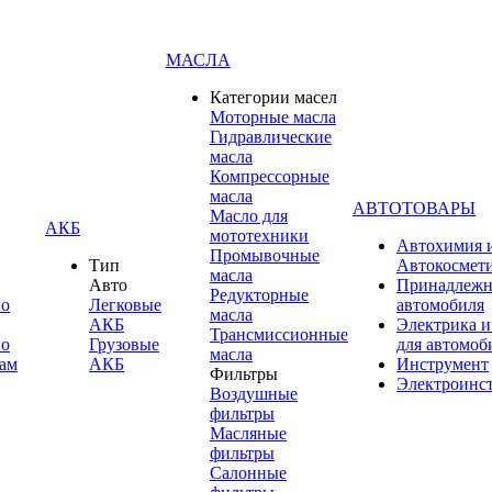
МАСЛА
Категории масел
Моторные масла
Гидравлические
масла
Компрессорные
масла
АВТОТОВАРЫ
Масло для
АКБ
мототехники
Автохимия 
Промывочные
Тип
Автокосмет
масла
Авто
Принадлежн
Редукторные
по
Легковые
автомобиля
масла
АКБ
Электрика и
Трансмиссионные
по
Грузовые
для автомоб
масла
ам
АКБ
Инструмент
Фильтры
Электроинс
Воздушные
фильтры
Масляные
фильтры
Салонные