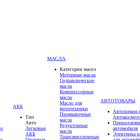
МАСЛА
Категории масел
Моторные масла
Гидравлические
масла
Компрессорные
масла
АВТОТОВАРЫ
Масло для
АКБ
мототехники
Автохимия 
Промывочные
Тип
Автокосмет
масла
Авто
Принадлежн
Редукторные
по
Легковые
автомобиля
масла
АКБ
Электрика и
Трансмиссионные
по
Грузовые
для автомоб