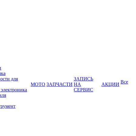
и
ика
ости для
ЗАПИСЬ
Все
МОТО
ЗАПЧАСТИ
НА
АКЦИИ
 электроника
СЕРВИС
иля
трумент