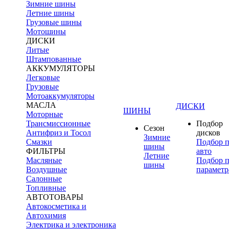
Зимние шины
Летние шины
Грузовые шины
Мотошины
ДИСКИ
Литые
Штампованные
АККУМУЛЯТОРЫ
Легковые
Грузовые
Мотоаккумуляторы
МАСЛА
ДИСКИ
ШИНЫ
Моторные
Трансмиссионные
Подбор
Сезон
Антифриз и Тосол
дисков
Зимние
Смазки
Подбор 
шины
ФИЛЬТРЫ
авто
Летние
Масляные
Подбор 
шины
Воздушные
параметр
Салонные
Топливные
АВТОТОВАРЫ
Автокосметика и
Автохимия
Электрика и электроника