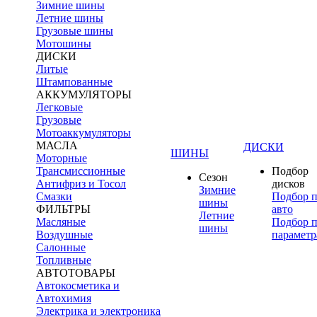
Зимние шины
Летние шины
Грузовые шины
Мотошины
ДИСКИ
Литые
Штампованные
АККУМУЛЯТОРЫ
Легковые
Грузовые
Мотоаккумуляторы
МАСЛА
ДИСКИ
ШИНЫ
Моторные
Трансмиссионные
Подбор
Сезон
Антифриз и Тосол
дисков
Зимние
Смазки
Подбор 
шины
ФИЛЬТРЫ
авто
Летние
Масляные
Подбор 
шины
Воздушные
параметр
Салонные
Топливные
АВТОТОВАРЫ
Автокосметика и
Автохимия
Электрика и электроника