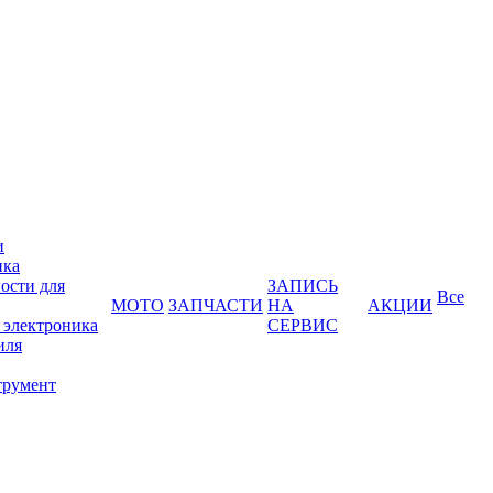
и
ика
ости для
ЗАПИСЬ
Все
МОТО
ЗАПЧАСТИ
НА
АКЦИИ
 электроника
СЕРВИС
иля
трумент