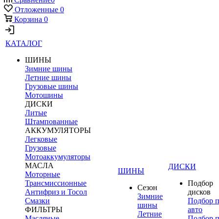
Отложенные
0
Корзина
0
КАТАЛОГ
ШИНЫ
Зимние шины
Летние шины
Грузовые шины
Мотошины
ДИСКИ
Литые
Штампованные
АККУМУЛЯТОРЫ
Легковые
Грузовые
Мотоаккумуляторы
МАСЛА
ДИСКИ
ШИНЫ
Моторные
Трансмиссионные
Подбор
Сезон
Антифриз и Тосол
дисков
Зимние
Смазки
Подбор 
шины
ФИЛЬТРЫ
авто
Летние
Масляные
Подбор 