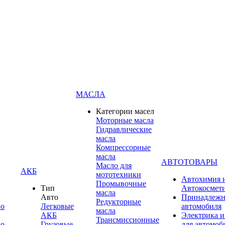
МАСЛА
Категории масел
Моторные масла
Гидравлические
масла
Компрессорные
масла
АВТОТОВАРЫ
Масло для
АКБ
мототехники
Автохимия 
Промывочные
Тип
Автокосмет
масла
Авто
Принадлежн
Редукторные
по
Легковые
автомобиля
масла
АКБ
Электрика и
Трансмиссионные
по
Грузовые
для автомоб