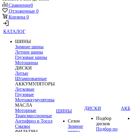
Сравнение
0
Отложенные
0
Корзина
0
КАТАЛОГ
ШИНЫ
Зимние шины
Летние шины
Грузовые шины
Мотошины
ДИСКИ
Литые
Штампованные
АККУМУЛЯТОРЫ
Легковые
Грузовые
Мотоаккумуляторы
МАСЛА
ДИСКИ
АКБ
Моторные
ШИНЫ
Трансмиссионные
Подбор
Антифриз и Тосол
Сезон
дисков
Смазки
Зимние
Подбор по
ФИЛЬТРЫ
шины