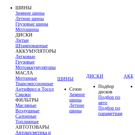
ШИНЫ
Зимние шины
Летние шины
Грузовые шины
Мотошины
ДИСКИ
Литые
Штампованные
АККУМУЛЯТОРЫ
Легковые
Грузовые
Мотоаккумуляторы
МАСЛА
ДИСКИ
АКБ
Моторные
ШИНЫ
Трансмиссионные
Подбор
Антифриз и Тосол
Сезон
дисков
Смазки
Зимние
Подбор по
ФИЛЬТРЫ
шины
авто
Масляные
Летние
Подбор по
Воздушные
шины
параметрам
Салонные
Топливные
АВТОТОВАРЫ
Автокосметика и