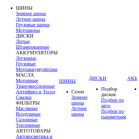
ШИНЫ
Зимние шины
Летние шины
Грузовые шины
Мотошины
ДИСКИ
Литые
Штампованные
АККУМУЛЯТОРЫ
Легковые
Грузовые
Мотоаккумуляторы
МАСЛА
ДИСКИ
АКБ
Моторные
ШИНЫ
Трансмиссионные
Подбор
Антифриз и Тосол
Сезон
дисков
Смазки
Зимние
Подбор по
ФИЛЬТРЫ
шины
авто
Масляные
Летние
Подбор по
Воздушные
шины
параметрам
Салонные
Топливные
АВТОТОВАРЫ
Автокосметика и