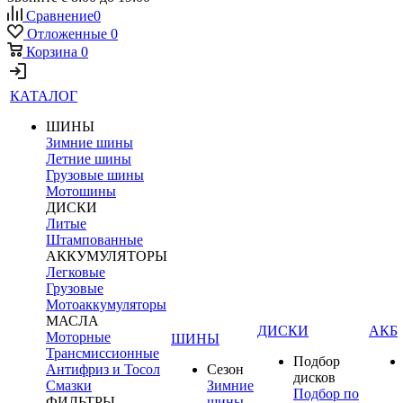
Сравнение
0
Отложенные
0
Корзина
0
КАТАЛОГ
ШИНЫ
Зимние шины
Летние шины
Грузовые шины
Мотошины
ДИСКИ
Литые
Штампованные
АККУМУЛЯТОРЫ
Легковые
Грузовые
Мотоаккумуляторы
МАСЛА
ДИСКИ
АКБ
Моторные
ШИНЫ
Трансмиссионные
Подбор
Антифриз и Тосол
Сезон
дисков
Смазки
Зимние
Подбор по
ФИЛЬТРЫ
шины