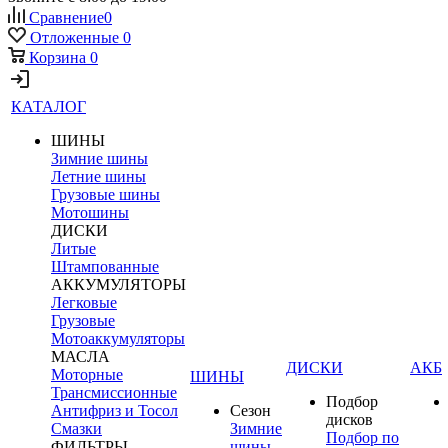
Сравнение
0
Отложенные
0
Корзина
0
КАТАЛОГ
ШИНЫ
Зимние шины
Летние шины
Грузовые шины
Мотошины
ДИСКИ
Литые
Штампованные
АККУМУЛЯТОРЫ
Легковые
Грузовые
Мотоаккумуляторы
МАСЛА
ДИСКИ
АКБ
Моторные
ШИНЫ
Трансмиссионные
Подбор
Антифриз и Тосол
Сезон
дисков
Смазки
Зимние
Подбор по
ФИЛЬТРЫ
шины