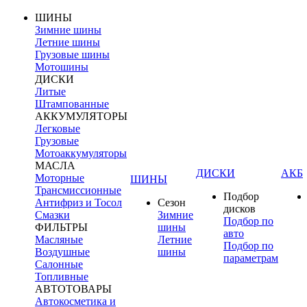
ШИНЫ
Зимние шины
Летние шины
Грузовые шины
Мотошины
ДИСКИ
Литые
Штампованные
АККУМУЛЯТОРЫ
Легковые
Грузовые
Мотоаккумуляторы
МАСЛА
ДИСКИ
АКБ
Моторные
ШИНЫ
Трансмиссионные
Подбор
Антифриз и Тосол
Сезон
дисков
Смазки
Зимние
Подбор по
ФИЛЬТРЫ
шины
авто
Масляные
Летние
Подбор по
Воздушные
шины
параметрам
Салонные
Топливные
АВТОТОВАРЫ
Автокосметика и