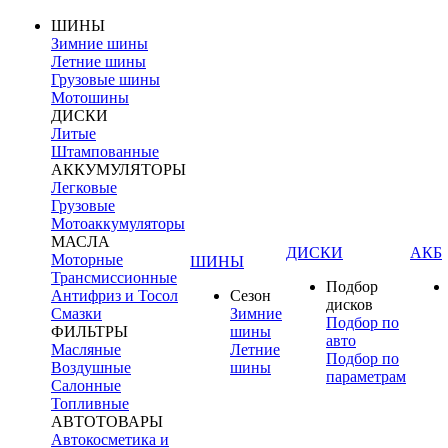
ШИНЫ
Зимние шины
Летние шины
Грузовые шины
Мотошины
ДИСКИ
Литые
Штампованные
АККУМУЛЯТОРЫ
Легковые
Грузовые
Мотоаккумуляторы
МАСЛА
ДИСКИ
АКБ
Моторные
ШИНЫ
Трансмиссионные
Подбор
Антифриз и Тосол
Сезон
дисков
Смазки
Зимние
Подбор по
ФИЛЬТРЫ
шины
авто
Масляные
Летние
Подбор по
Воздушные
шины
параметрам
Салонные
Топливные
АВТОТОВАРЫ
Автокосметика и