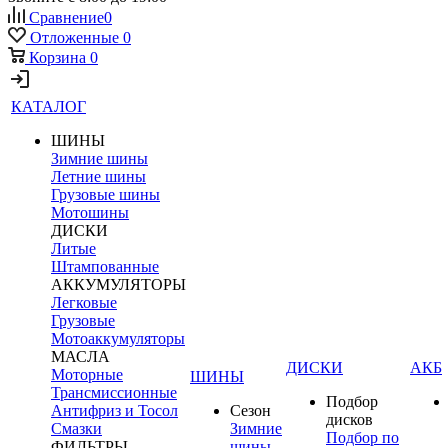
Сравнение
0
Отложенные
0
Корзина
0
КАТАЛОГ
ШИНЫ
Зимние шины
Летние шины
Грузовые шины
Мотошины
ДИСКИ
Литые
Штампованные
АККУМУЛЯТОРЫ
Легковые
Грузовые
Мотоаккумуляторы
МАСЛА
ДИСКИ
АКБ
Моторные
ШИНЫ
Трансмиссионные
Подбор
Антифриз и Тосол
Сезон
дисков
Смазки
Зимние
Подбор по
ФИЛЬТРЫ
шины