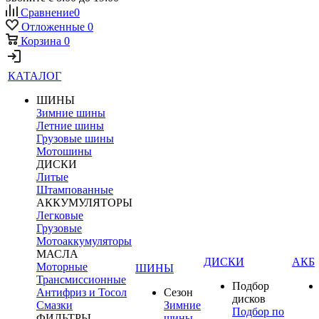
Сравнение
0
Отложенные
0
Корзина
0
КАТАЛОГ
ШИНЫ
Зимние шины
Летние шины
Грузовые шины
Мотошины
ДИСКИ
Литые
Штампованные
АККУМУЛЯТОРЫ
Легковые
Грузовые
Мотоаккумуляторы
МАСЛА
ДИСКИ
АКБ
Моторные
ШИНЫ
Трансмиссионные
Подбор
Антифриз и Тосол
Сезон
дисков
Смазки
Зимние
Подбор по
ФИЛЬТРЫ
шины