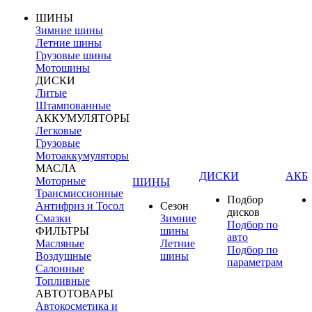
ШИНЫ
Зимние шины
Летние шины
Грузовые шины
Мотошины
ДИСКИ
Литые
Штампованные
АККУМУЛЯТОРЫ
Легковые
Грузовые
Мотоаккумуляторы
МАСЛА
ДИСКИ
АКБ
Моторные
ШИНЫ
Трансмиссионные
Подбор
Антифриз и Тосол
Сезон
дисков
Смазки
Зимние
Подбор по
ФИЛЬТРЫ
шины
авто
Масляные
Летние
Подбор по
Воздушные
шины
параметрам
Салонные
Топливные
АВТОТОВАРЫ
Автокосметика и