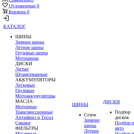
Отложенные
0
Корзина
0
КАТАЛОГ
ШИНЫ
Зимние шины
Летние шины
Грузовые шины
Мотошины
ДИСКИ
Литые
Штампованные
АККУМУЛЯТОРЫ
Легковые
Грузовые
Мотоаккумуляторы
МАСЛА
ДИСКИ
ШИНЫ
Моторные
Трансмиссионные
Подбор
Сезон
Антифриз и Тосол
дисков
Зимние
Смазки
Подбор 
шины
ФИЛЬТРЫ
авто
Летние
Масляные
Подбор 