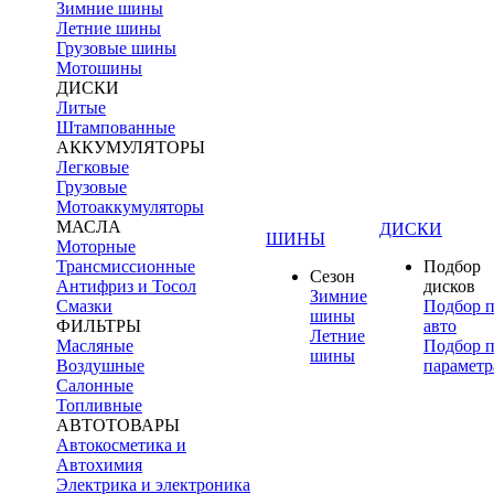
Зимние шины
Летние шины
Грузовые шины
Мотошины
ДИСКИ
Литые
Штампованные
АККУМУЛЯТОРЫ
Легковые
Грузовые
Мотоаккумуляторы
МАСЛА
ДИСКИ
ШИНЫ
Моторные
Трансмиссионные
Подбор
Сезон
Антифриз и Тосол
дисков
Зимние
Смазки
Подбор 
шины
ФИЛЬТРЫ
авто
Летние
Масляные
Подбор 
шины
Воздушные
параметр
Салонные
Топливные
АВТОТОВАРЫ
Автокосметика и
Автохимия
Электрика и электроника