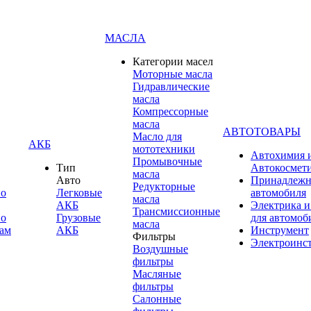
МАСЛА
Категории масел
Моторные масла
Гидравлические
масла
Компрессорные
масла
АВТОТОВАРЫ
Масло для
АКБ
мототехники
Автохимия 
Промывочные
Тип
Автокосмет
масла
Авто
Принадлежн
Редукторные
по
Легковые
автомобиля
масла
АКБ
Электрика и
Трансмиссионные
по
Грузовые
для автомоб
масла
ам
АКБ
Инструмент
Фильтры
Электроинс
Воздушные
фильтры
Масляные
фильтры
Салонные