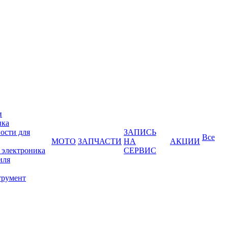
и
ика
ости для
ЗАПИСЬ
Все
МОТО
ЗАПЧАСТИ
НА
АКЦИИ
 электроника
СЕРВИС
иля
трумент