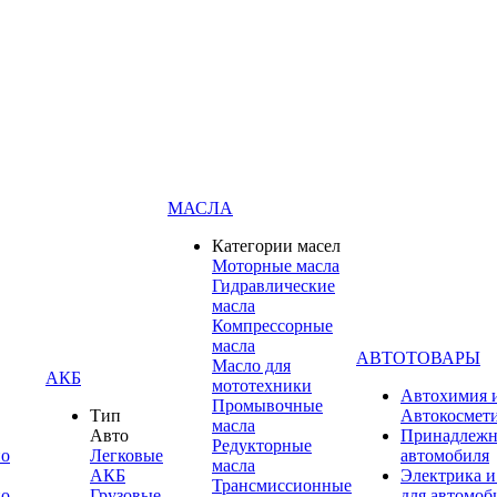
МАСЛА
Категории масел
Моторные масла
Гидравлические
масла
Компрессорные
масла
АВТОТОВАРЫ
Масло для
АКБ
мототехники
Автохимия 
Промывочные
Тип
Автокосмет
масла
Авто
Принадлежн
Редукторные
по
Легковые
автомобиля
масла
АКБ
Электрика и
Трансмиссионные
по
Грузовые
для автомоб