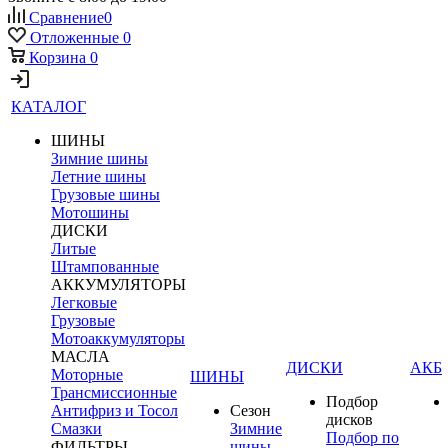
Сравнение
0
Отложенные
0
Корзина
0
КАТАЛОГ
ШИНЫ
Зимние шины
Летние шины
Грузовые шины
Мотошины
ДИСКИ
Литые
Штампованные
АККУМУЛЯТОРЫ
Легковые
Грузовые
Мотоаккумуляторы
МАСЛА
ДИСКИ
АКБ
Моторные
ШИНЫ
Трансмиссионные
Подбор
Антифриз и Тосол
Сезон
дисков
Смазки
Зимние
Подбор по
ФИЛЬТРЫ
шины