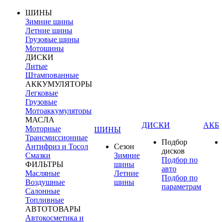
ШИНЫ
Зимние шины
Летние шины
Грузовые шины
Мотошины
ДИСКИ
Литые
Штампованные
АККУМУЛЯТОРЫ
Легковые
Грузовые
Мотоаккумуляторы
МАСЛА
ДИСКИ
АКБ
Моторные
ШИНЫ
Трансмиссионные
Подбор
Антифриз и Тосол
Сезон
дисков
Смазки
Зимние
Подбор по
ФИЛЬТРЫ
шины
авто
Масляные
Летние
Подбор по
Воздушные
шины
параметрам
Салонные
Топливные
АВТОТОВАРЫ
Автокосметика и