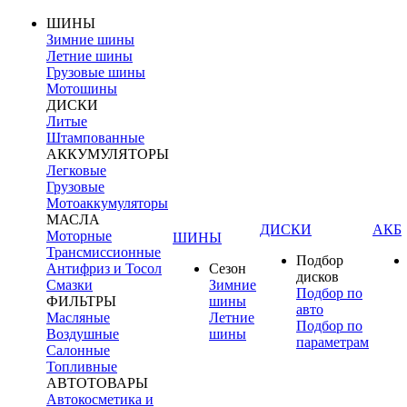
ШИНЫ
Зимние шины
Летние шины
Грузовые шины
Мотошины
ДИСКИ
Литые
Штампованные
АККУМУЛЯТОРЫ
Легковые
Грузовые
Мотоаккумуляторы
МАСЛА
ДИСКИ
АКБ
Моторные
ШИНЫ
Трансмиссионные
Подбор
Антифриз и Тосол
Сезон
дисков
Смазки
Зимние
Подбор по
ФИЛЬТРЫ
шины
авто
Масляные
Летние
Подбор по
Воздушные
шины
параметрам
Салонные
Топливные
АВТОТОВАРЫ
Автокосметика и