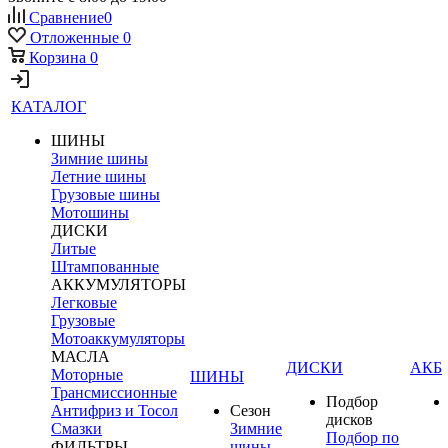
Сравнение
0
Отложенные
0
Корзина
0
КАТАЛОГ
ШИНЫ
Зимние шины
Летние шины
Грузовые шины
Мотошины
ДИСКИ
Литые
Штампованные
АККУМУЛЯТОРЫ
Легковые
Грузовые
Мотоаккумуляторы
МАСЛА
ДИСКИ
АКБ
Моторные
ШИНЫ
Трансмиссионные
Подбор
Антифриз и Тосол
Сезон
дисков
Смазки
Зимние
Подбор по
ФИЛЬТРЫ
шины