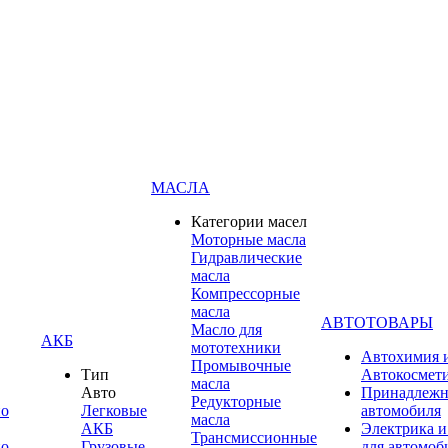
МАСЛА
Категории масел
Моторные масла
Гидравлические
масла
Компрессорные
масла
АВТОТОВАРЫ
Масло для
АКБ
мототехники
Автохимия 
Промывочные
Тип
Автокосмет
масла
Авто
Принадлежн
Редукторные
по
Легковые
автомобиля
масла
АКБ
Электрика и
Трансмиссионные
по
Грузовые
для автомоб