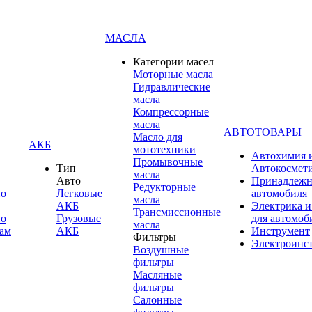
МАСЛА
Категории масел
Моторные масла
Гидравлические
масла
Компрессорные
масла
АВТОТОВАРЫ
Масло для
АКБ
мототехники
Автохимия 
Промывочные
Тип
Автокосмет
масла
Авто
Принадлежн
Редукторные
по
Легковые
автомобиля
масла
АКБ
Электрика и
Трансмиссионные
по
Грузовые
для автомоб
масла
ам
АКБ
Инструмент
Фильтры
Электроинс
Воздушные
фильтры
Масляные
фильтры
Салонные