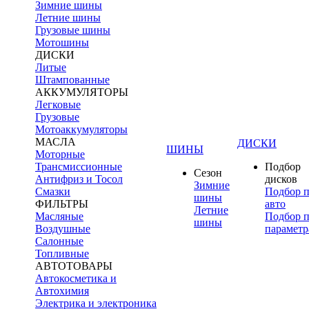
Зимние шины
Летние шины
Грузовые шины
Мотошины
ДИСКИ
Литые
Штампованные
АККУМУЛЯТОРЫ
Легковые
Грузовые
Мотоаккумуляторы
МАСЛА
ДИСКИ
ШИНЫ
Моторные
Трансмиссионные
Подбор
Сезон
Антифриз и Тосол
дисков
Зимние
Смазки
Подбор 
шины
ФИЛЬТРЫ
авто
Летние
Масляные
Подбор 
шины
Воздушные
параметр
Салонные
Топливные
АВТОТОВАРЫ
Автокосметика и
Автохимия
Электрика и электроника