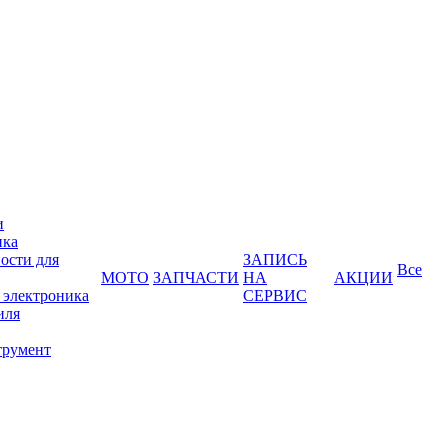
и
ика
ости для
ЗАПИСЬ
Все
МОТО
ЗАПЧАСТИ
НА
АКЦИИ
 электроника
СЕРВИС
иля
трумент