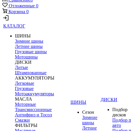
Отложенные
0
Корзина
0
КАТАЛОГ
ШИНЫ
Зимние шины
Летние шины
Грузовые шины
Мотошины
ДИСКИ
Литые
Штампованные
АККУМУЛЯТОРЫ
Легковые
Грузовые
Мотоаккумуляторы
МАСЛА
ДИСКИ
ШИНЫ
Моторные
Трансмиссионные
Подбор
Сезон
Антифриз и Тосол
дисков
Зимние
Смазки
Подбор 
шины
ФИЛЬТРЫ
авто
Летние
Масляные
Подбор 