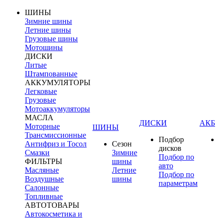
ШИНЫ
Зимние шины
Летние шины
Грузовые шины
Мотошины
ДИСКИ
Литые
Штампованные
АККУМУЛЯТОРЫ
Легковые
Грузовые
Мотоаккумуляторы
МАСЛА
ДИСКИ
АКБ
Моторные
ШИНЫ
Трансмиссионные
Подбор
Антифриз и Тосол
Сезон
дисков
Смазки
Зимние
Подбор по
ФИЛЬТРЫ
шины
авто
Масляные
Летние
Подбор по
Воздушные
шины
параметрам
Салонные
Топливные
АВТОТОВАРЫ
Автокосметика и