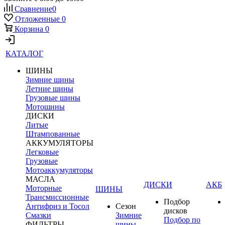
Сравнение
0
Отложенные
0
Корзина
0
КАТАЛОГ
ШИНЫ
Зимние шины
Летние шины
Грузовые шины
Мотошины
ДИСКИ
Литые
Штампованные
АККУМУЛЯТОРЫ
Легковые
Грузовые
Мотоаккумуляторы
МАСЛА
ДИСКИ
АКБ
Моторные
ШИНЫ
Трансмиссионные
Подбор
Антифриз и Тосол
Сезон
дисков
Смазки
Зимние
Подбор по
ФИЛЬТРЫ
шины