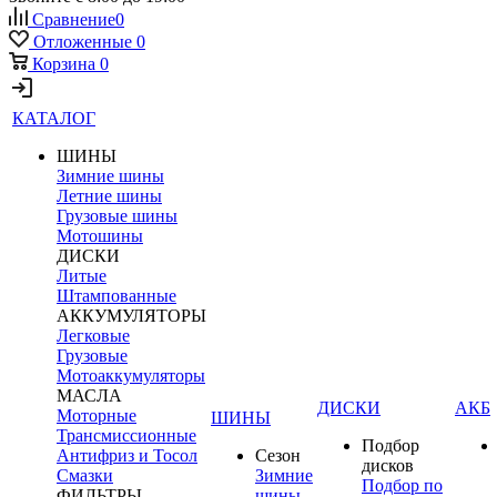
Сравнение
0
Отложенные
0
Корзина
0
КАТАЛОГ
ШИНЫ
Зимние шины
Летние шины
Грузовые шины
Мотошины
ДИСКИ
Литые
Штампованные
АККУМУЛЯТОРЫ
Легковые
Грузовые
Мотоаккумуляторы
МАСЛА
ДИСКИ
АКБ
Моторные
ШИНЫ
Трансмиссионные
Подбор
Антифриз и Тосол
Сезон
дисков
Смазки
Зимние
Подбор по
ФИЛЬТРЫ
шины