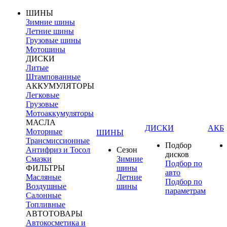
ШИНЫ
Зимние шины
Летние шины
Грузовые шины
Мотошины
ДИСКИ
Литые
Штампованные
АККУМУЛЯТОРЫ
Легковые
Грузовые
Мотоаккумуляторы
МАСЛА
ДИСКИ
АКБ
Моторные
ШИНЫ
Трансмиссионные
Подбор
Антифриз и Тосол
Сезон
дисков
Смазки
Зимние
Подбор по
ФИЛЬТРЫ
шины
авто
Масляные
Летние
Подбор по
Воздушные
шины
параметрам
Салонные
Топливные
АВТОТОВАРЫ
Автокосметика и