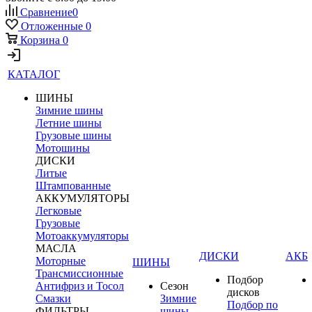
Сравнение
0
Отложенные
0
Корзина
0
КАТАЛОГ
ШИНЫ
Зимние шины
Летние шины
Грузовые шины
Мотошины
ДИСКИ
Литые
Штампованные
АККУМУЛЯТОРЫ
Легковые
Грузовые
Мотоаккумуляторы
МАСЛА
ДИСКИ
АКБ
Моторные
ШИНЫ
Трансмиссионные
Подбор
Антифриз и Тосол
Сезон
дисков
Смазки
Зимние
Подбор по
ФИЛЬТРЫ
шины