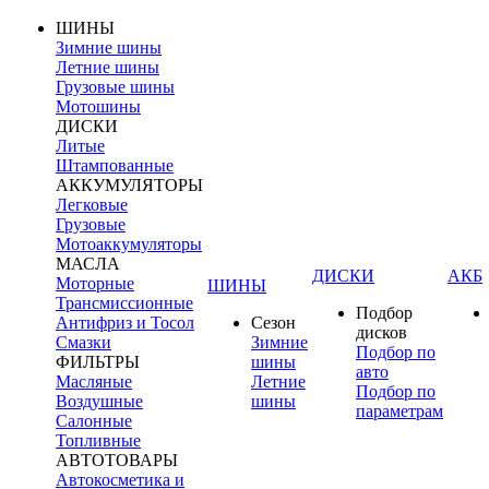
ШИНЫ
Зимние шины
Летние шины
Грузовые шины
Мотошины
ДИСКИ
Литые
Штампованные
АККУМУЛЯТОРЫ
Легковые
Грузовые
Мотоаккумуляторы
МАСЛА
ДИСКИ
АКБ
Моторные
ШИНЫ
Трансмиссионные
Подбор
Антифриз и Тосол
Сезон
дисков
Смазки
Зимние
Подбор по
ФИЛЬТРЫ
шины
авто
Масляные
Летние
Подбор по
Воздушные
шины
параметрам
Салонные
Топливные
АВТОТОВАРЫ
Автокосметика и