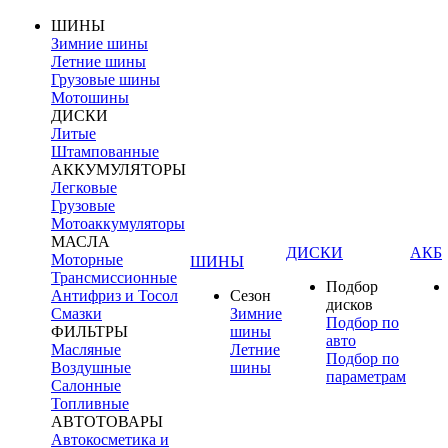
ШИНЫ
Зимние шины
Летние шины
Грузовые шины
Мотошины
ДИСКИ
Литые
Штампованные
АККУМУЛЯТОРЫ
Легковые
Грузовые
Мотоаккумуляторы
МАСЛА
ДИСКИ
АКБ
Моторные
ШИНЫ
Трансмиссионные
Подбор
Антифриз и Тосол
Сезон
дисков
Смазки
Зимние
Подбор по
ФИЛЬТРЫ
шины
авто
Масляные
Летние
Подбор по
Воздушные
шины
параметрам
Салонные
Топливные
АВТОТОВАРЫ
Автокосметика и