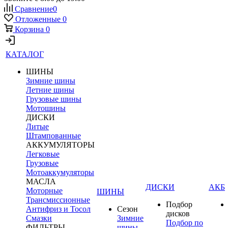
Сравнение
0
Отложенные
0
Корзина
0
КАТАЛОГ
ШИНЫ
Зимние шины
Летние шины
Грузовые шины
Мотошины
ДИСКИ
Литые
Штампованные
АККУМУЛЯТОРЫ
Легковые
Грузовые
Мотоаккумуляторы
МАСЛА
ДИСКИ
АКБ
Моторные
ШИНЫ
Трансмиссионные
Подбор
Антифриз и Тосол
Сезон
дисков
Смазки
Зимние
Подбор по
ФИЛЬТРЫ
шины