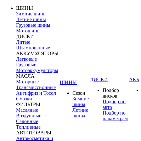
ШИНЫ
Зимние шины
Летние шины
Грузовые шины
Мотошины
ДИСКИ
Литые
Штампованные
АККУМУЛЯТОРЫ
Легковые
Грузовые
Мотоаккумуляторы
МАСЛА
ДИСКИ
АКБ
Моторные
ШИНЫ
Трансмиссионные
Подбор
Антифриз и Тосол
Сезон
дисков
Смазки
Зимние
Подбор по
ФИЛЬТРЫ
шины
авто
Масляные
Летние
Подбор по
Воздушные
шины
параметрам
Салонные
Топливные
АВТОТОВАРЫ
Автокосметика и