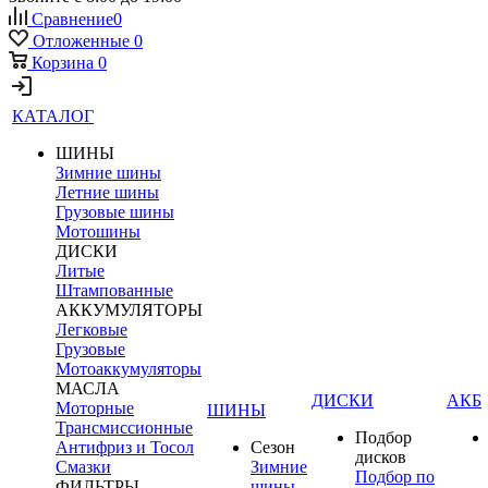
Сравнение
0
Отложенные
0
Корзина
0
КАТАЛОГ
ШИНЫ
Зимние шины
Летние шины
Грузовые шины
Мотошины
ДИСКИ
Литые
Штампованные
АККУМУЛЯТОРЫ
Легковые
Грузовые
Мотоаккумуляторы
МАСЛА
ДИСКИ
АКБ
Моторные
ШИНЫ
Трансмиссионные
Подбор
Антифриз и Тосол
Сезон
дисков
Смазки
Зимние
Подбор по
ФИЛЬТРЫ
шины