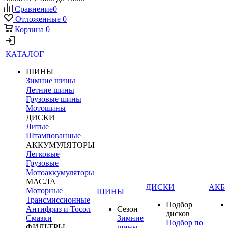
Сравнение
0
Отложенные
0
Корзина
0
КАТАЛОГ
ШИНЫ
Зимние шины
Летние шины
Грузовые шины
Мотошины
ДИСКИ
Литые
Штампованные
АККУМУЛЯТОРЫ
Легковые
Грузовые
Мотоаккумуляторы
МАСЛА
ДИСКИ
АКБ
Моторные
ШИНЫ
Трансмиссионные
Подбор
Антифриз и Тосол
Сезон
дисков
Смазки
Зимние
Подбор по
ФИЛЬТРЫ
шины