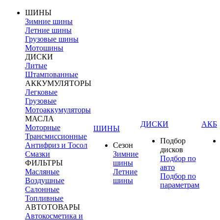
ШИНЫ
Зимние шины
Летние шины
Грузовые шины
Мотошины
ДИСКИ
Литые
Штампованные
АККУМУЛЯТОРЫ
Легковые
Грузовые
Мотоаккумуляторы
МАСЛА
ДИСКИ
АКБ
Моторные
ШИНЫ
Трансмиссионные
Подбор
Антифриз и Тосол
Сезон
дисков
Смазки
Зимние
Подбор по
ФИЛЬТРЫ
шины
авто
Масляные
Летние
Подбор по
Воздушные
шины
параметрам
Салонные
Топливные
АВТОТОВАРЫ
Автокосметика и