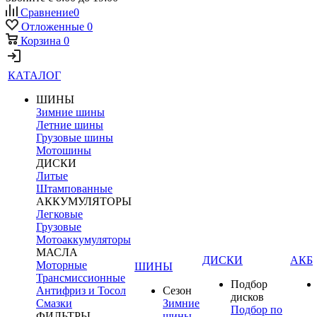
Сравнение
0
Отложенные
0
Корзина
0
КАТАЛОГ
ШИНЫ
Зимние шины
Летние шины
Грузовые шины
Мотошины
ДИСКИ
Литые
Штампованные
АККУМУЛЯТОРЫ
Легковые
Грузовые
Мотоаккумуляторы
МАСЛА
ДИСКИ
АКБ
Моторные
ШИНЫ
Трансмиссионные
Подбор
Антифриз и Тосол
Сезон
дисков
Смазки
Зимние
Подбор по
ФИЛЬТРЫ
шины