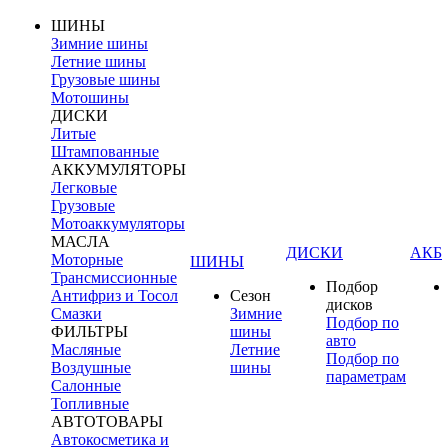
ШИНЫ
Зимние шины
Летние шины
Грузовые шины
Мотошины
ДИСКИ
Литые
Штампованные
АККУМУЛЯТОРЫ
Легковые
Грузовые
Мотоаккумуляторы
МАСЛА
ДИСКИ
АКБ
Моторные
ШИНЫ
Трансмиссионные
Подбор
Антифриз и Тосол
Сезон
дисков
Смазки
Зимние
Подбор по
ФИЛЬТРЫ
шины
авто
Масляные
Летние
Подбор по
Воздушные
шины
параметрам
Салонные
Топливные
АВТОТОВАРЫ
Автокосметика и