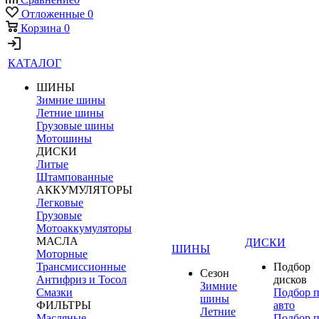
Отложенные
0
Корзина
0
КАТАЛОГ
ШИНЫ
Зимние шины
Летние шины
Грузовые шины
Мотошины
ДИСКИ
Литые
Штампованные
АККУМУЛЯТОРЫ
Легковые
Грузовые
Мотоаккумуляторы
МАСЛА
ДИСКИ
ШИНЫ
Моторные
Трансмиссионные
Подбор
Сезон
Антифриз и Тосол
дисков
Зимние
Смазки
Подбор 
шины
ФИЛЬТРЫ
авто
Летние
Масляные
Подбор 