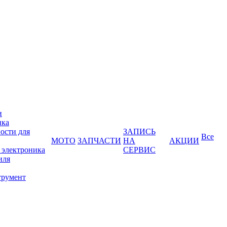
и
ика
ости для
ЗАПИСЬ
Все
МОТО
ЗАПЧАСТИ
НА
АКЦИИ
 электроника
СЕРВИС
иля
трумент