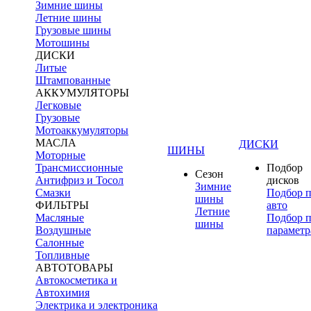
Зимние шины
Летние шины
Грузовые шины
Мотошины
ДИСКИ
Литые
Штампованные
АККУМУЛЯТОРЫ
Легковые
Грузовые
Мотоаккумуляторы
МАСЛА
ДИСКИ
ШИНЫ
Моторные
Трансмиссионные
Подбор
Сезон
Антифриз и Тосол
дисков
Зимние
Смазки
Подбор 
шины
ФИЛЬТРЫ
авто
Летние
Масляные
Подбор 
шины
Воздушные
параметр
Салонные
Топливные
АВТОТОВАРЫ
Автокосметика и
Автохимия
Электрика и электроника