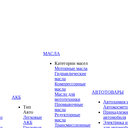
МАСЛА
Категории масел
Моторные масла
Гидравлические
масла
Компрессорные
масла
АВТОТОВАРЫ
Масло для
АКБ
мототехники
Автохимия 
Промывочные
Тип
Автокосмет
масла
Авто
Принадлежн
Редукторные
по
Легковые
автомобиля
масла
АКБ
Электрика и
Трансмиссионные
по
Грузовые
для автомоб