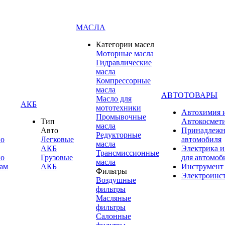
МАСЛА
Категории масел
Моторные масла
Гидравлические
масла
Компрессорные
масла
АВТОТОВАРЫ
Масло для
АКБ
мототехники
Автохимия 
Промывочные
Тип
Автокосмет
масла
Авто
Принадлежн
Редукторные
по
Легковые
автомобиля
масла
АКБ
Электрика и
Трансмиссионные
по
Грузовые
для автомоб
масла
ам
АКБ
Инструмент
Фильтры
Электроинс
Воздушные
фильтры
Масляные
фильтры
Салонные