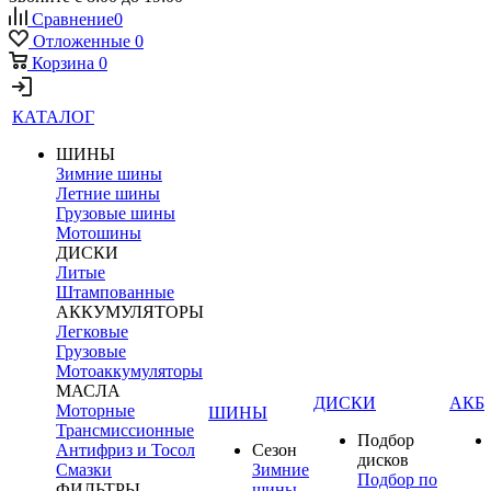
Сравнение
0
Отложенные
0
Корзина
0
КАТАЛОГ
ШИНЫ
Зимние шины
Летние шины
Грузовые шины
Мотошины
ДИСКИ
Литые
Штампованные
АККУМУЛЯТОРЫ
Легковые
Грузовые
Мотоаккумуляторы
МАСЛА
ДИСКИ
АКБ
Моторные
ШИНЫ
Трансмиссионные
Подбор
Антифриз и Тосол
Сезон
дисков
Смазки
Зимние
Подбор по
ФИЛЬТРЫ
шины