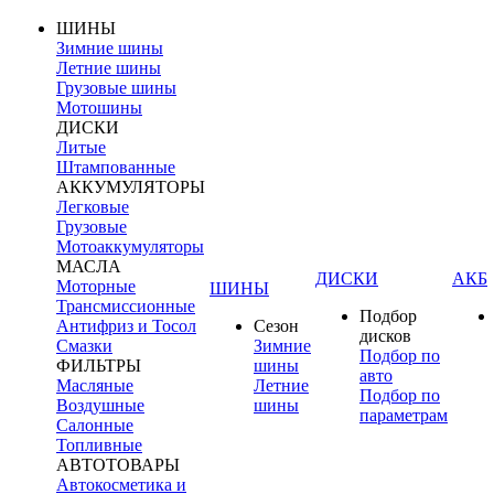
ШИНЫ
Зимние шины
Летние шины
Грузовые шины
Мотошины
ДИСКИ
Литые
Штампованные
АККУМУЛЯТОРЫ
Легковые
Грузовые
Мотоаккумуляторы
МАСЛА
ДИСКИ
АКБ
Моторные
ШИНЫ
Трансмиссионные
Подбор
Антифриз и Тосол
Сезон
дисков
Смазки
Зимние
Подбор по
ФИЛЬТРЫ
шины
авто
Масляные
Летние
Подбор по
Воздушные
шины
параметрам
Салонные
Топливные
АВТОТОВАРЫ
Автокосметика и