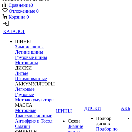
Сравнение
0
Отложенные
0
Корзина
0
КАТАЛОГ
ШИНЫ
Зимние шины
Летние шины
Грузовые шины
Мотошины
ДИСКИ
Литые
Штампованные
АККУМУЛЯТОРЫ
Легковые
Грузовые
Мотоаккумуляторы
МАСЛА
ДИСКИ
АКБ
Моторные
ШИНЫ
Трансмиссионные
Подбор
Антифриз и Тосол
Сезон
дисков
Смазки
Зимние
Подбор по
ФИЛЬТРЫ
шины