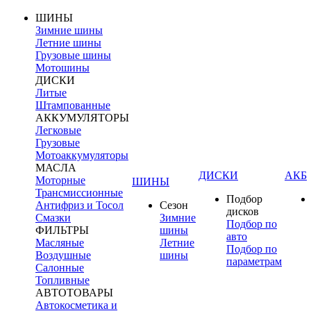
ШИНЫ
Зимние шины
Летние шины
Грузовые шины
Мотошины
ДИСКИ
Литые
Штампованные
АККУМУЛЯТОРЫ
Легковые
Грузовые
Мотоаккумуляторы
МАСЛА
ДИСКИ
АКБ
Моторные
ШИНЫ
Трансмиссионные
Подбор
Антифриз и Тосол
Сезон
дисков
Смазки
Зимние
Подбор по
ФИЛЬТРЫ
шины
авто
Масляные
Летние
Подбор по
Воздушные
шины
параметрам
Салонные
Топливные
АВТОТОВАРЫ
Автокосметика и