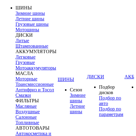
ШИНЫ
Зимние шины
Летние шины
Грузовые шины
Мотошины
ДИСКИ
Литые
Штампованные
АККУМУЛЯТОРЫ
Легковые
Грузовые
Мотоаккумуляторы
МАСЛА
ДИСКИ
АКБ
Моторные
ШИНЫ
Трансмиссионные
Подбор
Антифриз и Тосол
Сезон
дисков
Смазки
Зимние
Подбор по
ФИЛЬТРЫ
шины
авто
Масляные
Летние
Подбор по
Воздушные
шины
параметрам
Салонные
Топливные
АВТОТОВАРЫ
Автокосметика и