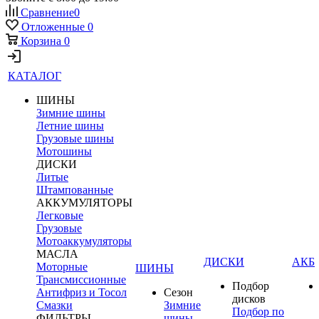
Сравнение
0
Отложенные
0
Корзина
0
КАТАЛОГ
ШИНЫ
Зимние шины
Летние шины
Грузовые шины
Мотошины
ДИСКИ
Литые
Штампованные
АККУМУЛЯТОРЫ
Легковые
Грузовые
Мотоаккумуляторы
МАСЛА
ДИСКИ
АКБ
Моторные
ШИНЫ
Трансмиссионные
Подбор
Антифриз и Тосол
Сезон
дисков
Смазки
Зимние
Подбор по
ФИЛЬТРЫ
шины