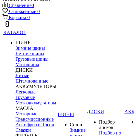
Сравнение
0
Отложенные
0
Корзина
0
КАТАЛОГ
ШИНЫ
Зимние шины
Летние шины
Грузовые шины
Мотошины
ДИСКИ
Литые
Штампованные
АККУМУЛЯТОРЫ
Легковые
Грузовые
Мотоаккумуляторы
МАСЛА
ДИСКИ
АКБ
Моторные
ШИНЫ
Трансмиссионные
Подбор
Антифриз и Тосол
Сезон
дисков
Смазки
Зимние
Подбор по
ФИЛЬТРЫ
шины