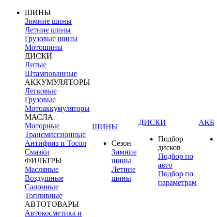
ШИНЫ
Зимние шины
Летние шины
Грузовые шины
Мотошины
ДИСКИ
Литые
Штампованные
АККУМУЛЯТОРЫ
Легковые
Грузовые
Мотоаккумуляторы
МАСЛА
ДИСКИ
АКБ
Моторные
ШИНЫ
Трансмиссионные
Подбор
Антифриз и Тосол
Сезон
дисков
Смазки
Зимние
Подбор по
ФИЛЬТРЫ
шины
авто
Масляные
Летние
Подбор по
Воздушные
шины
параметрам
Салонные
Топливные
АВТОТОВАРЫ
Автокосметика и