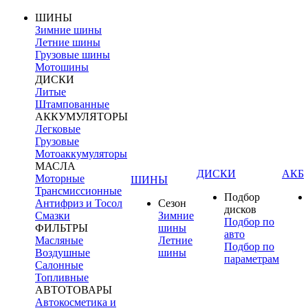
ШИНЫ
Зимние шины
Летние шины
Грузовые шины
Мотошины
ДИСКИ
Литые
Штампованные
АККУМУЛЯТОРЫ
Легковые
Грузовые
Мотоаккумуляторы
МАСЛА
ДИСКИ
АКБ
Моторные
ШИНЫ
Трансмиссионные
Подбор
Антифриз и Тосол
Сезон
дисков
Смазки
Зимние
Подбор по
ФИЛЬТРЫ
шины
авто
Масляные
Летние
Подбор по
Воздушные
шины
параметрам
Салонные
Топливные
АВТОТОВАРЫ
Автокосметика и