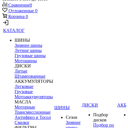
Сравнение
0
Отложенные
0
Корзина
0
КАТАЛОГ
ШИНЫ
Зимние шины
Летние шины
Грузовые шины
Мотошины
ДИСКИ
Литые
Штампованные
АККУМУЛЯТОРЫ
Легковые
Грузовые
Мотоаккумуляторы
МАСЛА
ДИСКИ
АКБ
Моторные
ШИНЫ
Трансмиссионные
Подбор
Антифриз и Тосол
Сезон
дисков
Смазки
Зимние
Подбор по
ФИЛЬТРЫ
шины