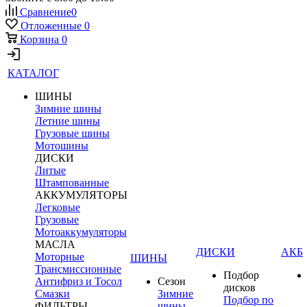
Сравнение
0
Отложенные
0
Корзина
0
КАТАЛОГ
ШИНЫ
Зимние шины
Летние шины
Грузовые шины
Мотошины
ДИСКИ
Литые
Штампованные
АККУМУЛЯТОРЫ
Легковые
Грузовые
Мотоаккумуляторы
МАСЛА
ДИСКИ
АКБ
Моторные
ШИНЫ
Трансмиссионные
Подбор
Антифриз и Тосол
Сезон
дисков
Смазки
Зимние
Подбор по
ФИЛЬТРЫ
шины