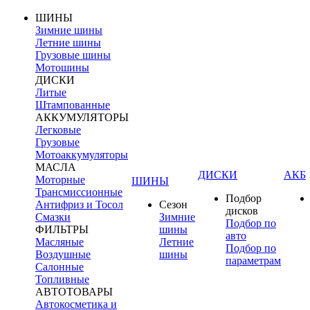
ШИНЫ
Зимние шины
Летние шины
Грузовые шины
Мотошины
ДИСКИ
Литые
Штампованные
АККУМУЛЯТОРЫ
Легковые
Грузовые
Мотоаккумуляторы
МАСЛА
ДИСКИ
АКБ
Моторные
ШИНЫ
Трансмиссионные
Подбор
Антифриз и Тосол
Сезон
дисков
Смазки
Зимние
Подбор по
ФИЛЬТРЫ
шины
авто
Масляные
Летние
Подбор по
Воздушные
шины
параметрам
Салонные
Топливные
АВТОТОВАРЫ
Автокосметика и