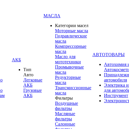
МАСЛА
Категории масел
Моторные масла
Гидравлические
масла
Компрессорные
масла
АВТОТОВАРЫ
Масло для
АКБ
мототехники
Автохимия 
Промывочные
Тип
Автокосмет
масла
Авто
Принадлежн
Редукторные
по
Легковые
автомобиля
масла
АКБ
Электрика и
Трансмиссионные
по
Грузовые
для автомоб
масла
ам
АКБ
Инструмент
Фильтры
Электроинс
Воздушные
фильтры
Масляные
фильтры
Салонные