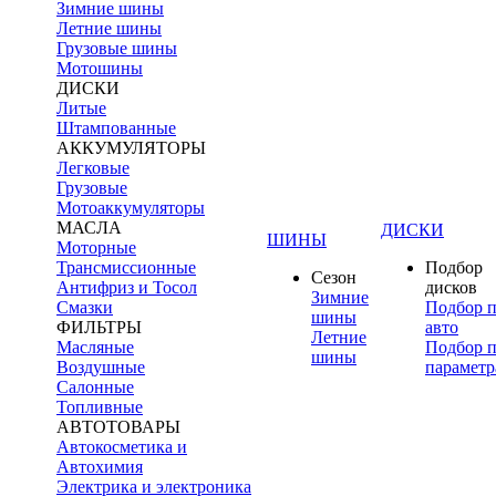
Зимние шины
Летние шины
Грузовые шины
Мотошины
ДИСКИ
Литые
Штампованные
АККУМУЛЯТОРЫ
Легковые
Грузовые
Мотоаккумуляторы
МАСЛА
ДИСКИ
ШИНЫ
Моторные
Трансмиссионные
Подбор
Сезон
Антифриз и Тосол
дисков
Зимние
Смазки
Подбор 
шины
ФИЛЬТРЫ
авто
Летние
Масляные
Подбор 
шины
Воздушные
параметр
Салонные
Топливные
АВТОТОВАРЫ
Автокосметика и
Автохимия
Электрика и электроника