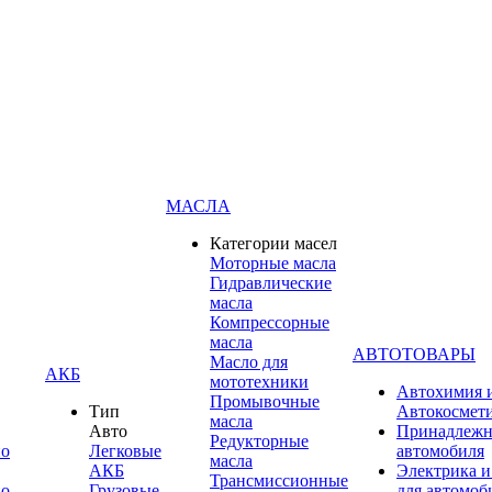
МАСЛА
Категории масел
Моторные масла
Гидравлические
масла
Компрессорные
масла
АВТОТОВАРЫ
Масло для
АКБ
мототехники
Автохимия 
Промывочные
Тип
Автокосмет
масла
Авто
Принадлежн
Редукторные
по
Легковые
автомобиля
масла
АКБ
Электрика и
Трансмиссионные
по
Грузовые
для автомоб