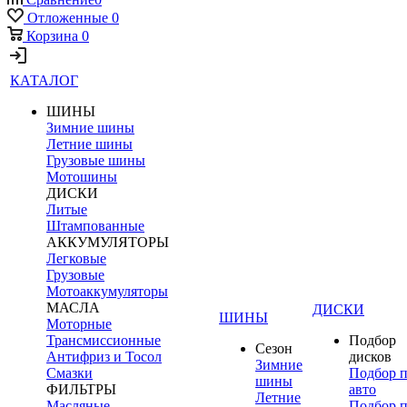
Отложенные
0
Корзина
0
КАТАЛОГ
ШИНЫ
Зимние шины
Летние шины
Грузовые шины
Мотошины
ДИСКИ
Литые
Штампованные
АККУМУЛЯТОРЫ
Легковые
Грузовые
Мотоаккумуляторы
МАСЛА
ДИСКИ
ШИНЫ
Моторные
Трансмиссионные
Подбор
Сезон
Антифриз и Тосол
дисков
Зимние
Смазки
Подбор 
шины
ФИЛЬТРЫ
авто
Летние
Масляные
Подбор 