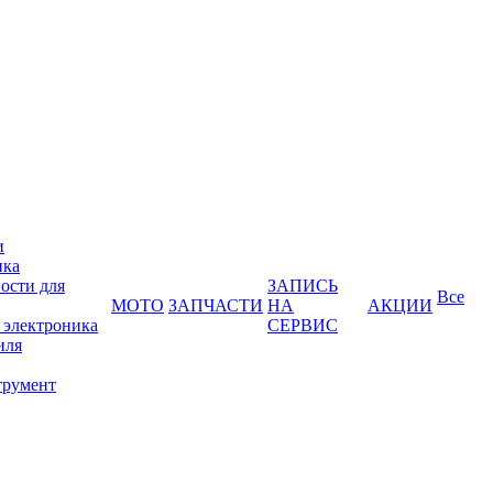
и
ика
ости для
ЗАПИСЬ
Все
МОТО
ЗАПЧАСТИ
НА
АКЦИИ
 электроника
СЕРВИС
иля
трумент