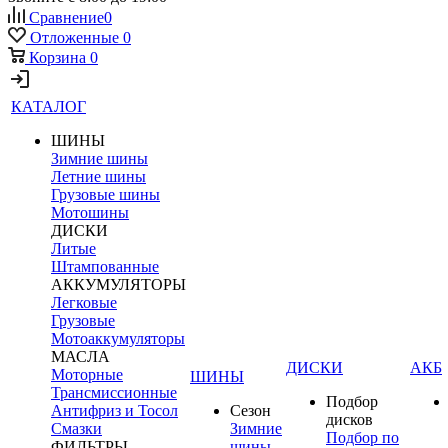
Сравнение
0
Отложенные
0
Корзина
0
КАТАЛОГ
ШИНЫ
Зимние шины
Летние шины
Грузовые шины
Мотошины
ДИСКИ
Литые
Штампованные
АККУМУЛЯТОРЫ
Легковые
Грузовые
Мотоаккумуляторы
МАСЛА
ДИСКИ
АКБ
Моторные
ШИНЫ
Трансмиссионные
Подбор
Антифриз и Тосол
Сезон
дисков
Смазки
Зимние
Подбор по
ФИЛЬТРЫ
шины