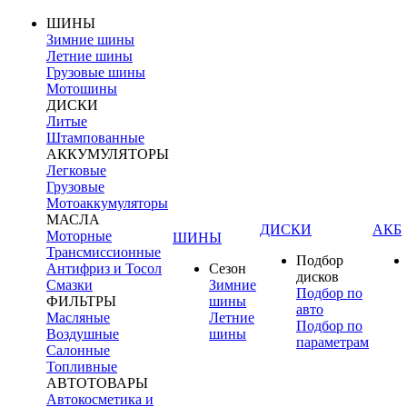
ШИНЫ
Зимние шины
Летние шины
Грузовые шины
Мотошины
ДИСКИ
Литые
Штампованные
АККУМУЛЯТОРЫ
Легковые
Грузовые
Мотоаккумуляторы
МАСЛА
ДИСКИ
АКБ
Моторные
ШИНЫ
Трансмиссионные
Подбор
Антифриз и Тосол
Сезон
дисков
Смазки
Зимние
Подбор по
ФИЛЬТРЫ
шины
авто
Масляные
Летние
Подбор по
Воздушные
шины
параметрам
Салонные
Топливные
АВТОТОВАРЫ
Автокосметика и