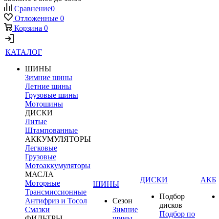
Сравнение
0
Отложенные
0
Корзина
0
КАТАЛОГ
ШИНЫ
Зимние шины
Летние шины
Грузовые шины
Мотошины
ДИСКИ
Литые
Штампованные
АККУМУЛЯТОРЫ
Легковые
Грузовые
Мотоаккумуляторы
МАСЛА
ДИСКИ
АКБ
Моторные
ШИНЫ
Трансмиссионные
Подбор
Антифриз и Тосол
Сезон
дисков
Смазки
Зимние
Подбор по
ФИЛЬТРЫ
шины