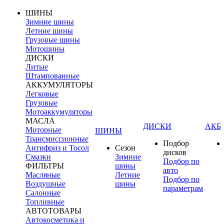
ШИНЫ
Зимние шины
Летние шины
Грузовые шины
Мотошины
ДИСКИ
Литые
Штампованные
АККУМУЛЯТОРЫ
Легковые
Грузовые
Мотоаккумуляторы
МАСЛА
ДИСКИ
АКБ
Моторные
ШИНЫ
Трансмиссионные
Подбор
Антифриз и Тосол
Сезон
дисков
Смазки
Зимние
Подбор по
ФИЛЬТРЫ
шины
авто
Масляные
Летние
Подбор по
Воздушные
шины
параметрам
Салонные
Топливные
АВТОТОВАРЫ
Автокосметика и