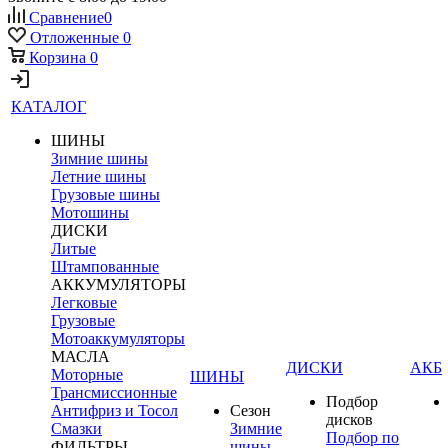
Сравнение
0
Отложенные
0
Корзина
0
КАТАЛОГ
ШИНЫ
Зимние шины
Летние шины
Грузовые шины
Мотошины
ДИСКИ
Литые
Штампованные
АККУМУЛЯТОРЫ
Легковые
Грузовые
Мотоаккумуляторы
МАСЛА
ДИСКИ
АКБ
Моторные
ШИНЫ
Трансмиссионные
Подбор
Антифриз и Тосол
Сезон
дисков
Смазки
Зимние
Подбор по
ФИЛЬТРЫ
шины