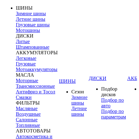
ШИНЫ
Зимние шины
Летние шины
Грузовые шины
Мотошины
ДИСКИ
Литые
Штампованные
АККУМУЛЯТОРЫ
Легковые
Грузовые
Мотоаккумуляторы
МАСЛА
ДИСКИ
АКБ
Моторные
ШИНЫ
Трансмиссионные
Подбор
Антифриз и Тосол
Сезон
дисков
Смазки
Зимние
Подбор по
ФИЛЬТРЫ
шины
авто
Масляные
Летние
Подбор по
Воздушные
шины
параметрам
Салонные
Топливные
АВТОТОВАРЫ
Автокосметика и