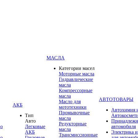
МАСЛА
Категории масел
Моторные масла
Гидравлические
масла
Компрессорные
масла
АВТОТОВАРЫ
Масло для
АКБ
мототехники
Автохимия 
Промывочные
Тип
Автокосмет
масла
Авто
Принадлежн
Редукторные
по
Легковые
автомобиля
масла
АКБ
Электрика и
Трансмиссионные
по
Грузовые
для автомоб