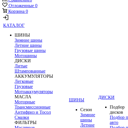
Отложенные
0
Корзина
0
КАТАЛОГ
ШИНЫ
Зимние шины
Летние шины
Грузовые шины
Мотошины
ДИСКИ
Литые
Штампованные
АККУМУЛЯТОРЫ
Легковые
Грузовые
Мотоаккумуляторы
МАСЛА
ДИСКИ
ШИНЫ
Моторные
Трансмиссионные
Подбор
Сезон
Антифриз и Тосол
дисков
Зимние
Смазки
Подбор 
шины
ФИЛЬТРЫ
авто
Летние
Масляные
Подбор 