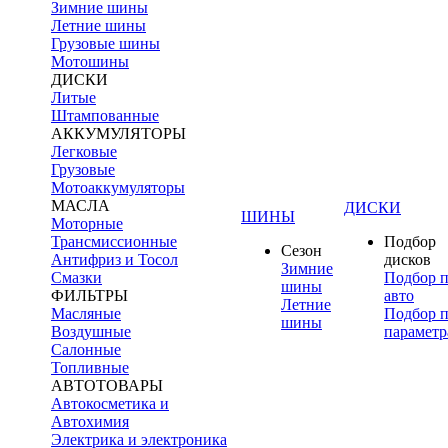
Зимние шины
Летние шины
Грузовые шины
Мотошины
ДИСКИ
Литые
Штампованные
АККУМУЛЯТОРЫ
Легковые
Грузовые
Мотоаккумуляторы
МАСЛА
ДИСКИ
ШИНЫ
Моторные
Трансмиссионные
Подбор
Сезон
Антифриз и Тосол
дисков
Зимние
Смазки
Подбор 
шины
ФИЛЬТРЫ
авто
Летние
Масляные
Подбор 
шины
Воздушные
параметр
Салонные
Топливные
АВТОТОВАРЫ
Автокосметика и
Автохимия
Электрика и электроника