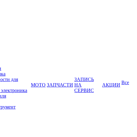
и
ика
ости для
ЗАПИСЬ
Все
МОТО
ЗАПЧАСТИ
НА
АКЦИИ
 электроника
СЕРВИС
иля
трумент