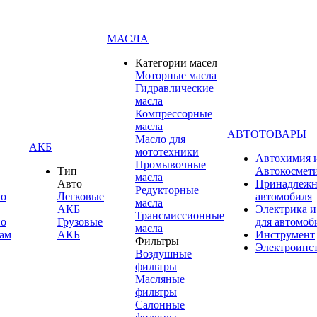
МАСЛА
Категории масел
Моторные масла
Гидравлические
масла
Компрессорные
масла
АВТОТОВАРЫ
Масло для
АКБ
мототехники
Автохимия 
Промывочные
Тип
Автокосмет
масла
Авто
Принадлежн
Редукторные
по
Легковые
автомобиля
масла
АКБ
Электрика и
Трансмиссионные
по
Грузовые
для автомоб
масла
ам
АКБ
Инструмент
Фильтры
Электроинс
Воздушные
фильтры
Масляные
фильтры
Салонные