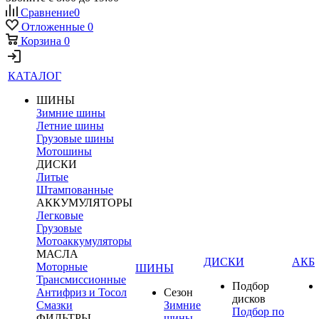
Сравнение
0
Отложенные
0
Корзина
0
КАТАЛОГ
ШИНЫ
Зимние шины
Летние шины
Грузовые шины
Мотошины
ДИСКИ
Литые
Штампованные
АККУМУЛЯТОРЫ
Легковые
Грузовые
Мотоаккумуляторы
МАСЛА
ДИСКИ
АКБ
Моторные
ШИНЫ
Трансмиссионные
Подбор
Антифриз и Тосол
Сезон
дисков
Смазки
Зимние
Подбор по
ФИЛЬТРЫ
шины