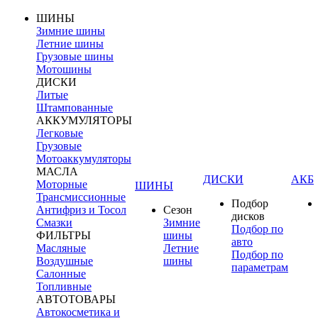
ШИНЫ
Зимние шины
Летние шины
Грузовые шины
Мотошины
ДИСКИ
Литые
Штампованные
АККУМУЛЯТОРЫ
Легковые
Грузовые
Мотоаккумуляторы
МАСЛА
ДИСКИ
АКБ
Моторные
ШИНЫ
Трансмиссионные
Подбор
Антифриз и Тосол
Сезон
дисков
Смазки
Зимние
Подбор по
ФИЛЬТРЫ
шины
авто
Масляные
Летние
Подбор по
Воздушные
шины
параметрам
Салонные
Топливные
АВТОТОВАРЫ
Автокосметика и