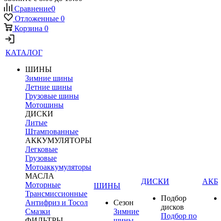
Сравнение
0
Отложенные
0
Корзина
0
КАТАЛОГ
ШИНЫ
Зимние шины
Летние шины
Грузовые шины
Мотошины
ДИСКИ
Литые
Штампованные
АККУМУЛЯТОРЫ
Легковые
Грузовые
Мотоаккумуляторы
МАСЛА
ДИСКИ
АКБ
Моторные
ШИНЫ
Трансмиссионные
Подбор
Антифриз и Тосол
Сезон
дисков
Смазки
Зимние
Подбор по
ФИЛЬТРЫ
шины