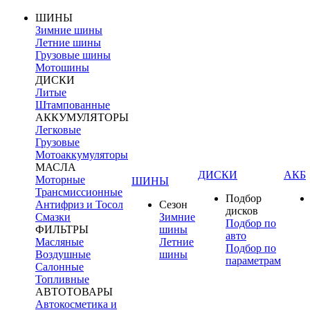
ШИНЫ
Зимние шины
Летние шины
Грузовые шины
Мотошины
ДИСКИ
Литые
Штампованные
АККУМУЛЯТОРЫ
Легковые
Грузовые
Мотоаккумуляторы
МАСЛА
ДИСКИ
АКБ
Моторные
ШИНЫ
Трансмиссионные
Подбор
Антифриз и Тосол
Сезон
дисков
Смазки
Зимние
Подбор по
ФИЛЬТРЫ
шины
авто
Масляные
Летние
Подбор по
Воздушные
шины
параметрам
Салонные
Топливные
АВТОТОВАРЫ
Автокосметика и