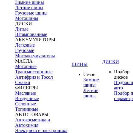
Зимние шины
Летние шины
Грузовые шины
Мотошины
ДИСКИ
Литые
Штампованные
АККУМУЛЯТОРЫ
Легковые
Грузовые
Мотоаккумуляторы
МАСЛА
ДИСКИ
ШИНЫ
Моторные
Трансмиссионные
Подбор
Сезон
Антифриз и Тосол
дисков
Зимние
Смазки
Подбор 
шины
ФИЛЬТРЫ
авто
Летние
Масляные
Подбор 
шины
Воздушные
параметр
Салонные
Топливные
АВТОТОВАРЫ
Автокосметика и
Автохимия
Электрика и электроника