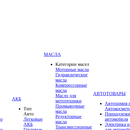
МАСЛА
Категории масел
Моторные масла
Гидравлические
масла
Компрессорные
масла
АВТОТОВАРЫ
Масло для
АКБ
мототехники
Автохимия 
Промывочные
Тип
Автокосмет
масла
Авто
Принадлежн
Редукторные
по
Легковые
автомобиля
масла
АКБ
Электрика и
Трансмиссионные
по
Грузовые
для автомоб