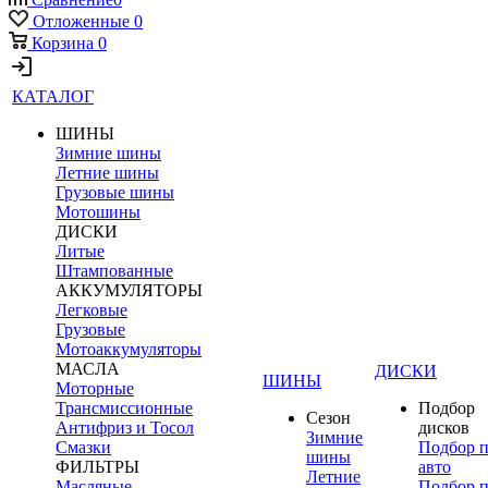
Отложенные
0
Корзина
0
КАТАЛОГ
ШИНЫ
Зимние шины
Летние шины
Грузовые шины
Мотошины
ДИСКИ
Литые
Штампованные
АККУМУЛЯТОРЫ
Легковые
Грузовые
Мотоаккумуляторы
МАСЛА
ДИСКИ
ШИНЫ
Моторные
Трансмиссионные
Подбор
Сезон
Антифриз и Тосол
дисков
Зимние
Смазки
Подбор 
шины
ФИЛЬТРЫ
авто
Летние
Масляные
Подбор 