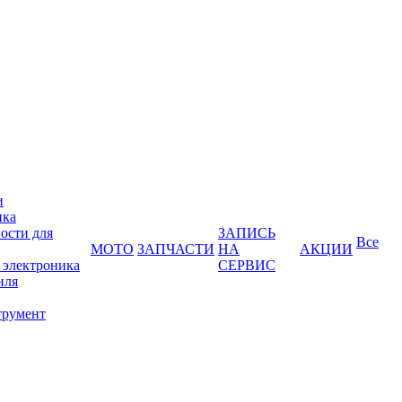
и
ика
ости для
ЗАПИСЬ
Все
МОТО
ЗАПЧАСТИ
НА
АКЦИИ
 электроника
СЕРВИС
иля
трумент