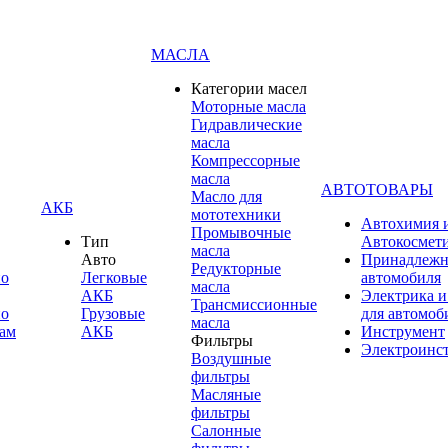
МАСЛА
Категории масел
Моторные масла
Гидравлические
масла
Компрессорные
масла
АВТОТОВАРЫ
Масло для
АКБ
мототехники
Автохимия 
Промывочные
Тип
Автокосмет
масла
Авто
Принадлежн
Редукторные
по
Легковые
автомобиля
масла
АКБ
Электрика и
Трансмиссионные
по
Грузовые
для автомоб
масла
ам
АКБ
Инструмент
Фильтры
Электроинс
Воздушные
фильтры
Масляные
фильтры
Салонные