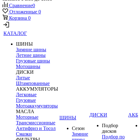
Сравнение
0
Отложенные
0
Корзина
0
КАТАЛОГ
ШИНЫ
Зимние шины
Летние шины
Грузовые шины
Мотошины
ДИСКИ
Литые
Штампованные
АККУМУЛЯТОРЫ
Легковые
Грузовые
Мотоаккумуляторы
МАСЛА
ДИСКИ
АКБ
Моторные
ШИНЫ
Трансмиссионные
Подбор
Антифриз и Тосол
Сезон
дисков
Смазки
Зимние
Подбор по
ФИЛЬТРЫ
шины