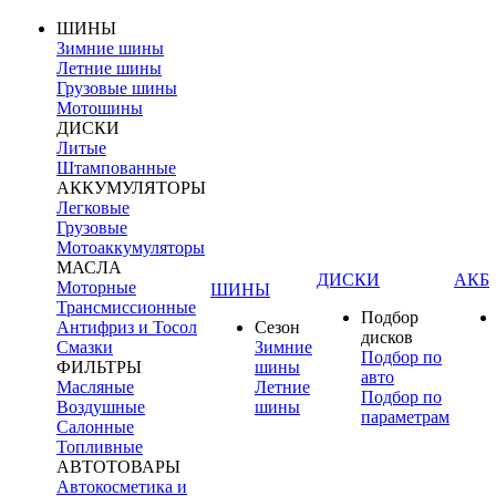
ШИНЫ
Зимние шины
Летние шины
Грузовые шины
Мотошины
ДИСКИ
Литые
Штампованные
АККУМУЛЯТОРЫ
Легковые
Грузовые
Мотоаккумуляторы
МАСЛА
ДИСКИ
АКБ
Моторные
ШИНЫ
Трансмиссионные
Подбор
Антифриз и Тосол
Сезон
дисков
Смазки
Зимние
Подбор по
ФИЛЬТРЫ
шины
авто
Масляные
Летние
Подбор по
Воздушные
шины
параметрам
Салонные
Топливные
АВТОТОВАРЫ
Автокосметика и