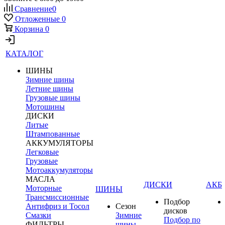
Сравнение
0
Отложенные
0
Корзина
0
КАТАЛОГ
ШИНЫ
Зимние шины
Летние шины
Грузовые шины
Мотошины
ДИСКИ
Литые
Штампованные
АККУМУЛЯТОРЫ
Легковые
Грузовые
Мотоаккумуляторы
МАСЛА
ДИСКИ
АКБ
Моторные
ШИНЫ
Трансмиссионные
Подбор
Антифриз и Тосол
Сезон
дисков
Смазки
Зимние
Подбор по
ФИЛЬТРЫ
шины