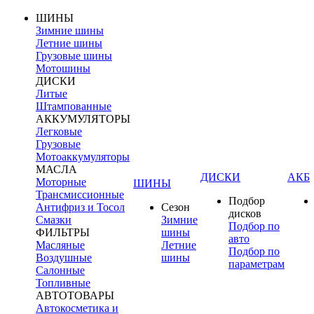
ШИНЫ
Зимние шины
Летние шины
Грузовые шины
Мотошины
ДИСКИ
Литые
Штампованные
АККУМУЛЯТОРЫ
Легковые
Грузовые
Мотоаккумуляторы
МАСЛА
ДИСКИ
АКБ
Моторные
ШИНЫ
Трансмиссионные
Подбор
Антифриз и Тосол
Сезон
дисков
Смазки
Зимние
Подбор по
ФИЛЬТРЫ
шины
авто
Масляные
Летние
Подбор по
Воздушные
шины
параметрам
Салонные
Топливные
АВТОТОВАРЫ
Автокосметика и