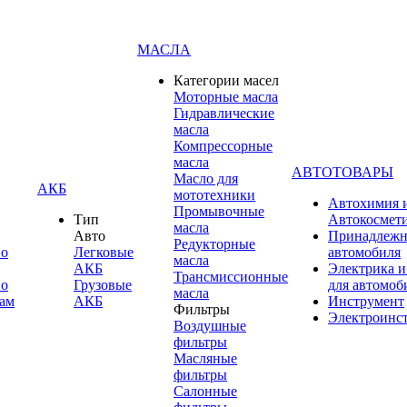
МАСЛА
Категории масел
Моторные масла
Гидравлические
масла
Компрессорные
масла
АВТОТОВАРЫ
Масло для
АКБ
мототехники
Автохимия 
Промывочные
Тип
Автокосмет
масла
Авто
Принадлежн
Редукторные
по
Легковые
автомобиля
масла
АКБ
Электрика и
Трансмиссионные
по
Грузовые
для автомоб
масла
ам
АКБ
Инструмент
Фильтры
Электроинс
Воздушные
фильтры
Масляные
фильтры
Салонные