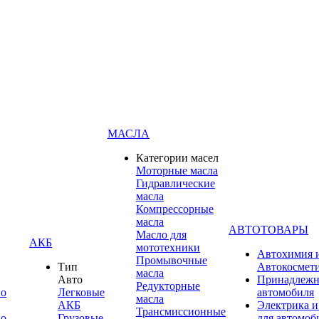
МАСЛА
Категории масел
Моторные масла
Гидравлические
масла
Компрессорные
масла
АВТОТОВАРЫ
Масло для
АКБ
мототехники
Автохимия 
Промывочные
Тип
Автокосмет
масла
Авто
Принадлежн
Редукторные
по
Легковые
автомобиля
масла
АКБ
Электрика и
Трансмиссионные
по
Грузовые
для автомоб