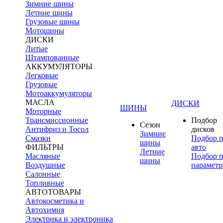
Зимние шины
Летние шины
Грузовые шины
Мотошины
ДИСКИ
Литые
Штампованные
АККУМУЛЯТОРЫ
Легковые
Грузовые
Мотоаккумуляторы
МАСЛА
ДИСКИ
ШИНЫ
Моторные
Трансмиссионные
Подбор
Сезон
Антифриз и Тосол
дисков
Зимние
Смазки
Подбор 
шины
ФИЛЬТРЫ
авто
Летние
Масляные
Подбор 
шины
Воздушные
параметр
Салонные
Топливные
АВТОТОВАРЫ
Автокосметика и
Автохимия
Электрика и электроника