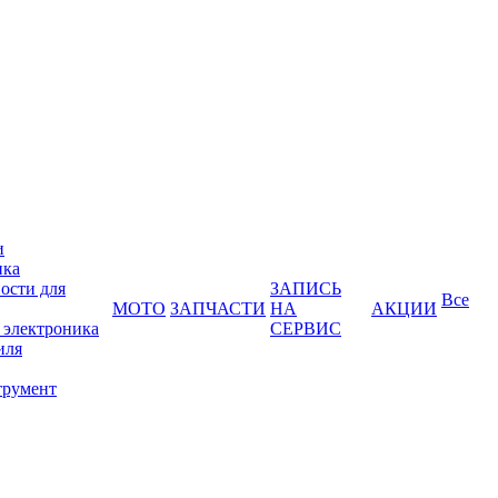
и
ика
ости для
ЗАПИСЬ
Все
МОТО
ЗАПЧАСТИ
НА
АКЦИИ
 электроника
СЕРВИС
иля
трумент