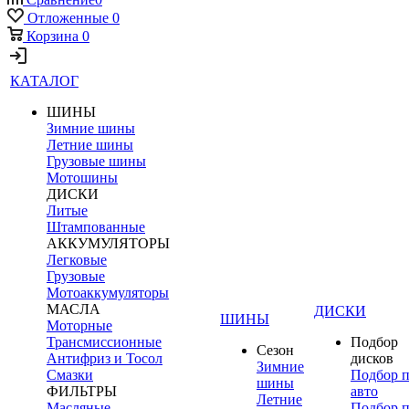
Отложенные
0
Корзина
0
КАТАЛОГ
ШИНЫ
Зимние шины
Летние шины
Грузовые шины
Мотошины
ДИСКИ
Литые
Штампованные
АККУМУЛЯТОРЫ
Легковые
Грузовые
Мотоаккумуляторы
МАСЛА
ДИСКИ
ШИНЫ
Моторные
Трансмиссионные
Подбор
Сезон
Антифриз и Тосол
дисков
Зимние
Смазки
Подбор 
шины
ФИЛЬТРЫ
авто
Летние
Масляные
Подбор 