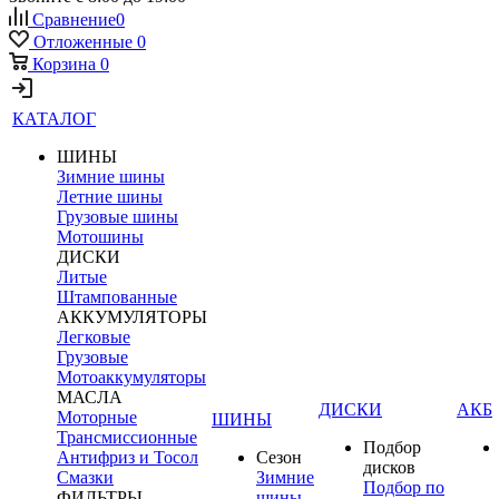
Сравнение
0
Отложенные
0
Корзина
0
КАТАЛОГ
ШИНЫ
Зимние шины
Летние шины
Грузовые шины
Мотошины
ДИСКИ
Литые
Штампованные
АККУМУЛЯТОРЫ
Легковые
Грузовые
Мотоаккумуляторы
МАСЛА
ДИСКИ
АКБ
Моторные
ШИНЫ
Трансмиссионные
Подбор
Антифриз и Тосол
Сезон
дисков
Смазки
Зимние
Подбор по
ФИЛЬТРЫ
шины