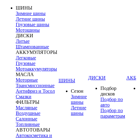
ШИНЫ
Зимние шины
Летние шины
Грузовые шины
Мотошины
ДИСКИ
Литые
Штампованные
АККУМУЛЯТОРЫ
Легковые
Грузовые
Мотоаккумуляторы
МАСЛА
ДИСКИ
АКБ
Моторные
ШИНЫ
Трансмиссионные
Подбор
Антифриз и Тосол
Сезон
дисков
Смазки
Зимние
Подбор по
ФИЛЬТРЫ
шины
авто
Масляные
Летние
Подбор по
Воздушные
шины
параметрам
Салонные
Топливные
АВТОТОВАРЫ
Автокосметика и