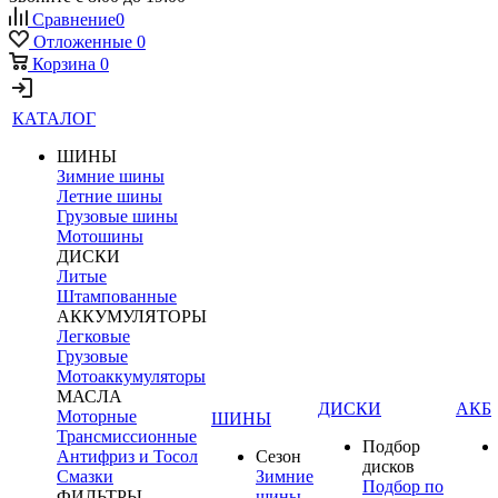
Сравнение
0
Отложенные
0
Корзина
0
КАТАЛОГ
ШИНЫ
Зимние шины
Летние шины
Грузовые шины
Мотошины
ДИСКИ
Литые
Штампованные
АККУМУЛЯТОРЫ
Легковые
Грузовые
Мотоаккумуляторы
МАСЛА
ДИСКИ
АКБ
Моторные
ШИНЫ
Трансмиссионные
Подбор
Антифриз и Тосол
Сезон
дисков
Смазки
Зимние
Подбор по
ФИЛЬТРЫ
шины