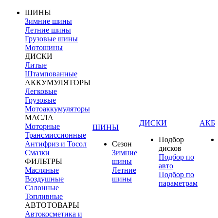
ШИНЫ
Зимние шины
Летние шины
Грузовые шины
Мотошины
ДИСКИ
Литые
Штампованные
АККУМУЛЯТОРЫ
Легковые
Грузовые
Мотоаккумуляторы
МАСЛА
ДИСКИ
АКБ
Моторные
ШИНЫ
Трансмиссионные
Подбор
Антифриз и Тосол
Сезон
дисков
Смазки
Зимние
Подбор по
ФИЛЬТРЫ
шины
авто
Масляные
Летние
Подбор по
Воздушные
шины
параметрам
Салонные
Топливные
АВТОТОВАРЫ
Автокосметика и