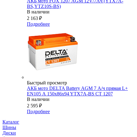
АКБ мото FOX 1207 AGM 12V/7Ач (YTX7A-
BS,YTZ10S-BS)
В наличии
2 163
₽
Подробнее
Быстрый просмотр
АКБ мото DELTA Battery AGM 7 А/ч прямая L+
EN105 А 150x86x94 YTX7A-BS CT 1207
В наличии
2 595
₽
Подробнее
Каталог
Шины
Диски