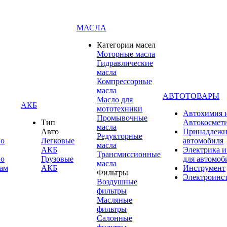
МАСЛА
Категории масел
Моторные масла
Гидравлические
масла
Компрессорные
масла
АВТОТОВАРЫ
Масло для
АКБ
мототехники
Автохимия 
Промывочные
Тип
Автокосмет
масла
Авто
Принадлежн
Редукторные
по
Легковые
автомобиля
масла
АКБ
Электрика и
Трансмиссионные
по
Грузовые
для автомоб
масла
ам
АКБ
Инструмент
Фильтры
Электроинс
Воздушные
фильтры
Масляные
фильтры
Салонные