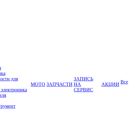
и
ика
ости для
ЗАПИСЬ
Все
МОТО
ЗАПЧАСТИ
НА
АКЦИИ
 электроника
СЕРВИС
иля
трумент