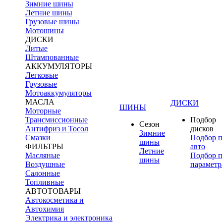
Зимние шины
Летние шины
Грузовые шины
Мотошины
ДИСКИ
Литые
Штампованные
АККУМУЛЯТОРЫ
Легковые
Грузовые
Мотоаккумуляторы
МАСЛА
ДИСКИ
ШИНЫ
Моторные
Трансмиссионные
Подбор
Сезон
Антифриз и Тосол
дисков
Зимние
Смазки
Подбор 
шины
ФИЛЬТРЫ
авто
Летние
Масляные
Подбор 
шины
Воздушные
параметр
Салонные
Топливные
АВТОТОВАРЫ
Автокосметика и
Автохимия
Электрика и электроника