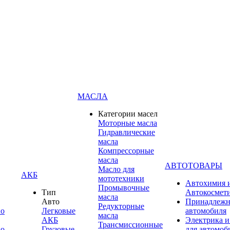
МАСЛА
Категории масел
Моторные масла
Гидравлические
масла
Компрессорные
масла
АВТОТОВАРЫ
Масло для
АКБ
мототехники
Автохимия 
Промывочные
Тип
Автокосмет
масла
Авто
Принадлежн
Редукторные
по
Легковые
автомобиля
масла
АКБ
Электрика и
Трансмиссионные
по
Грузовые
для автомоб