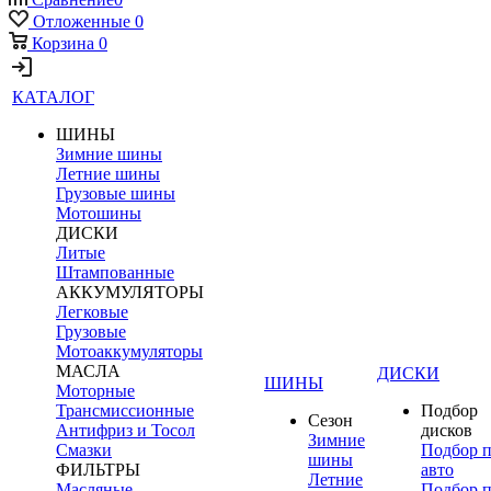
Отложенные
0
Корзина
0
КАТАЛОГ
ШИНЫ
Зимние шины
Летние шины
Грузовые шины
Мотошины
ДИСКИ
Литые
Штампованные
АККУМУЛЯТОРЫ
Легковые
Грузовые
Мотоаккумуляторы
МАСЛА
ДИСКИ
ШИНЫ
Моторные
Трансмиссионные
Подбор
Сезон
Антифриз и Тосол
дисков
Зимние
Смазки
Подбор 
шины
ФИЛЬТРЫ
авто
Летние
Масляные
Подбор 