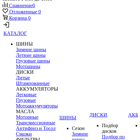
Сравнение
0
Отложенные
0
Корзина
0
КАТАЛОГ
ШИНЫ
Зимние шины
Летние шины
Грузовые шины
Мотошины
ДИСКИ
Литые
Штампованные
АККУМУЛЯТОРЫ
Легковые
Грузовые
Мотоаккумуляторы
МАСЛА
ДИСКИ
АКБ
Моторные
ШИНЫ
Трансмиссионные
Подбор
Антифриз и Тосол
Сезон
дисков
Смазки
Зимние
Подбор по
ФИЛЬТРЫ
шины