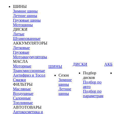
ШИНЫ
Зимние шины
Летние шины
Грузовые шины
Мотошины
ДИСКИ
Литые
Штампованные
АККУМУЛЯТОРЫ
Легковые
Грузовые
Мотоаккумуляторы
МАСЛА
ДИСКИ
АКБ
Моторные
ШИНЫ
Трансмиссионные
Подбор
Антифриз и Тосол
Сезон
дисков
Смазки
Зимние
Подбор по
ФИЛЬТРЫ
шины
авто
Масляные
Летние
Подбор по
Воздушные
шины
параметрам
Салонные
Топливные
АВТОТОВАРЫ
Автокосметика и